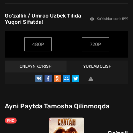
Go'zallik / Umrao Uzbek Tilida
Ko'rishlar soni: 599
Yuqori Sifatda!
480P
720P
ONLAYN KO'RISH
YUKLAB OLISH
TREYLER
Ayni Paytda Tamosha Qilinmoqda
FHD