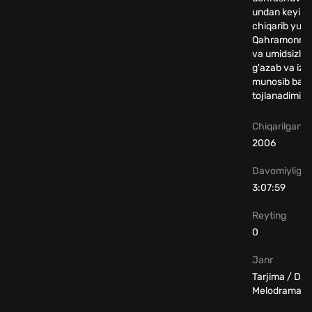
undan keyin
chiqarib yubor
Qahramonning
va umidsizlikla
g'azab va izti
munosib baxt 
tojlanadimi?!
Chiqarilgan yi
2006
Davomiyligi
3:07:59
Reyting
0
Janr
Tarjima / Dr
Melodrama / 