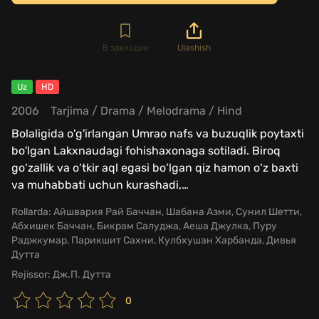
В закладки
Ulashish
Uz
HD
2006
Tarjima
/
Drama
/
Melodrama
/
Hind
Bolaligida o'g'irlangan Umrao nafs va buzuqlik poytaxti
bo'lgan Lakxnaudagi fohishaxonaga sotiladi. Biroq
go‘zallik va o‘tkir aql egasi bo‘lgan qiz hamon o‘z baxti
va muhabbati uchun kurashadi,
…
Rollarda:
Айшвария Рай Баччан, Шабана Азми, Сунил Шетти,
Абхишек Баччан, Бикрам Салуджа, Аеша Джулка, Пуру
Раджкумар, Парикшит Сахни, Кулбхушан Харбанда, Дивья
Дутта
Rejissor:
Дж.П. Дутта
0