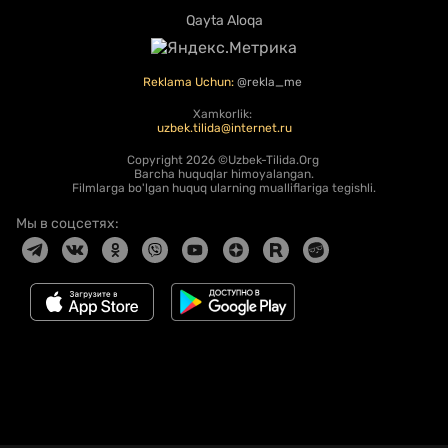
Qayta Aloqa
Reklama Uchun:
@rekla_me
Xamkorlik:
uzbek.tilida@internet.ru
Copyright
2026 ©Uzbek-Tilida.Org
Barcha huquqlar himoyalangan.
Filmlarga bo'lgan huquq ularning mualliflariga tegishli.
Мы в соцсетях: