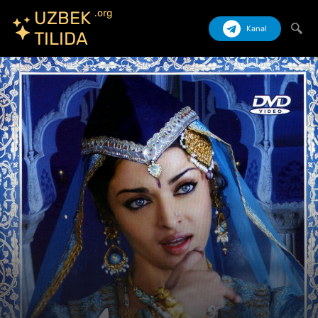
.org
UZBEK
Kanal
TILIDA
Izlash