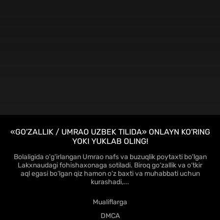
FHD
«GO'ZALLIK / UMRAO UZBEK TILIDA» ONLAYN KO'RING
YOKI YUKLAB OLING!
Bolaligida o'g'irlangan Umrao nafs va buzuqlik poytaxti bo'lgan
Lakxnaudagi fohishaxonaga sotiladi. Biroq go‘zallik va o‘tkir
aql egasi bo‘lgan qiz hamon o‘z baxti va muhabbati uchun
kurashadi,...
Mualiflarga
DMCA