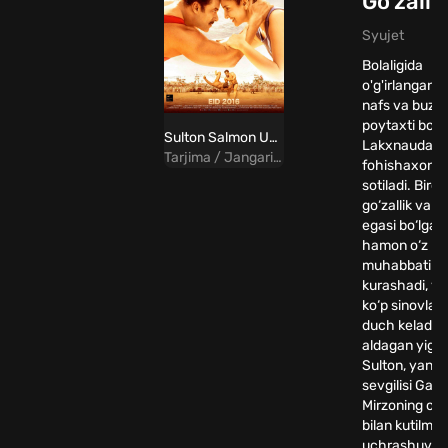
Go'zalli
Syujet
Bolaligida
o'g'irlangan 
nafs va buzuq
poytaxti bo'l
Sulton Salmon Uzbek tilida
Lakxnaudagi
Tarjima / Jangari / Drama / Hind
fohishaxona
sotiladi. Biroq
go‘zallik va o‘
egasi bo‘lgan 
hamon o‘z ba
muhabbati u
kurashadi, yo
ko‘p sinovlar
duch keladi: 
aldagan yigi
Sulton, yangi
sevgilisi Gau
Mirzoning o‘li
bilan kutilma
uchrashuv. oi