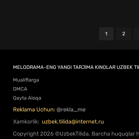
1
2
MELODRAMA-ENG YANGI TARJIMA KINOLAR UZBEK TIL
Mualiflarga
DMCA
Qayta Aloqa
Reklama Uchun:
@rekla_me
Xamkorlik:
uzbek.tilida@internet.ru
Copyright
2026 ©UzbekTilida.
Barcha huquqlar hi