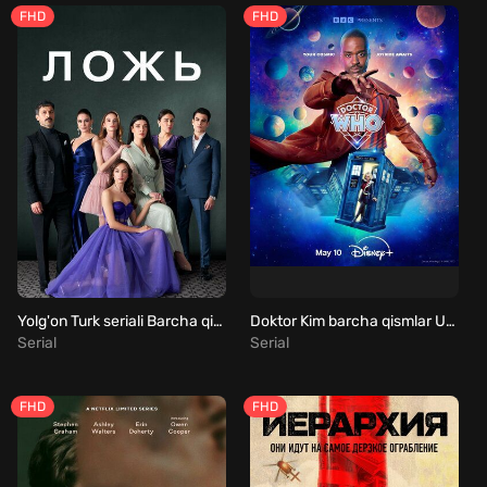
FHD
FHD
Yolg'on Turk seriali Barcha qismlar Uzbek Tilida
Doktor Kim barcha qismlar Uzbek tilida
Serial
Serial
FHD
FHD