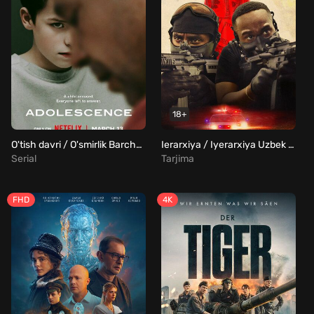
18+
O'tish davri / O'smirlik Barcha qismlar Uzbek Tilida
Ierarxiya / Iyerarxiya Uzbek Tilida
Serial
Tarjima
FHD
4K