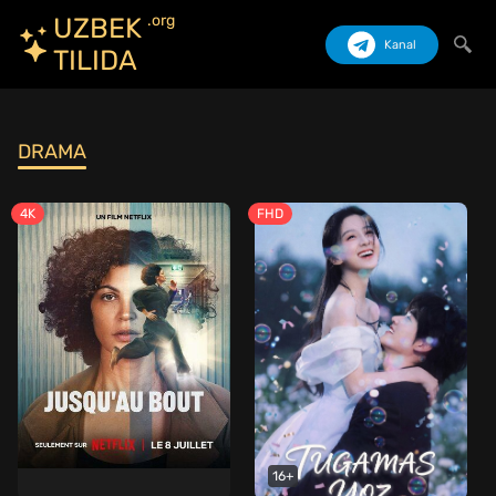
.org
UZBEK
Kanal
TILIDA
Izlash
DRAMA
4K
FHD
16+