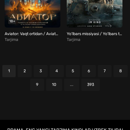
18+
Aviator: Vaqt ortidan / Aviator Uzbek Tilida
Yo'lbars missiyasi / Yo'lbars topshirig'i / Tank Uzbek Tilida
Tarjima
Tarjima
1
2
3
4
5
6
7
8
9
10
...
393