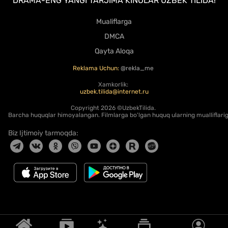
DRAMA-ENG YANGI TARJIMA KINOLAR UZBEK TILIDA!
Mualiflarga
DMCA
Qayta Aloqa
Reklama Uchun:
@rekla_me
Xamkorlik:
uzbek.tilida@internet.ru
Copyright
2026 ©UzbekTilida.
Barcha huquqlar himoyalangan. Filmlarga bo'lgan huquq ularning mualliflariga
Biz Ijtimoiy tarmoqda: