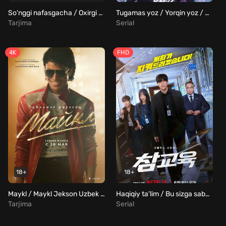
So'nggi nafasgacha / Oxirgi nafasgacha / Oxirgi turgacha Uzbek Tilida
Tugamas yoz / Yorqin yoz / Yonayotgan yoz Barcha qismlar Uzbek Tilida
Tarjima
Serial
4K
FHD
18+
18+
Maykl / Maykl Jekson Uzbek Tilida
Haqiqiy ta'lim / Bu sizga saboq bo'lsin Barcha qismlar Uzbek Tilida
Tarjima
Serial