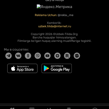
Reklama Uchun:
@rekla_me
Xamkorlik:
uzbek.tilida@internet.ru
Copyright
2026 ©Uzbek-Tilida.Org
Barcha huquqlar himoyalangan.
Filmlarga bo'lgan huquq ularning mualliflariga tegishli.
Мы в соцсетях: