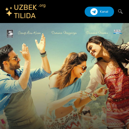
.org
UZBEK
Kanal
TILIDA
Izlash