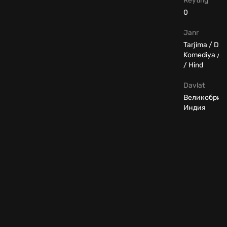
Reyting
0
Janr
Tarjima / Dr
Komediya / 
/ Hind
Davlat
Великобрит
Индия