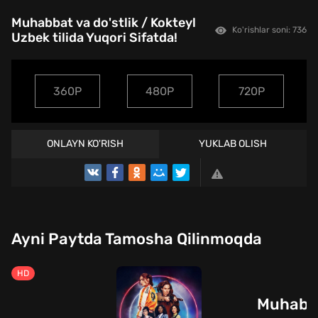
Muhabbat va do'stlik / Kokteyl
Ko'rishlar soni: 736
Uzbek tilida Yuqori Sifatda!
360P
480P
720P
ONLAYN KO'RISH
YUKLAB OLISH
TREYLER
Ayni Paytda Tamosha Qilinmoqda
HD
Muhabbat