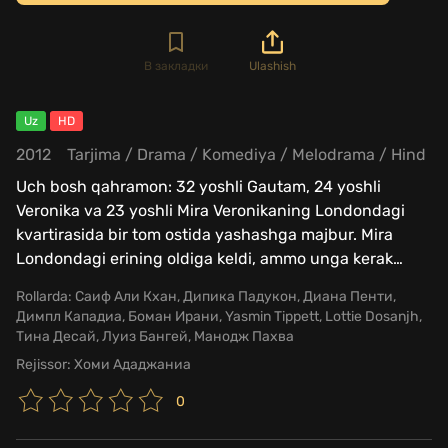
В закладки
Ulashish
Uz
HD
2012
Tarjima
/
Drama
/
Komediya
/
Melodrama
/
Hind
Uch bosh qahramon: 32 yoshli Gautam, 24 yoshli
Veronika va 23 yoshli Mira Veronikaning Londondagi
kvartirasida bir tom ostida yashashga majbur. Mira
Londondagi erining oldiga keldi, ammo unga kerak
…
Rollarda:
Саиф Али Кхан, Дипика Падукон, Диана Пенти,
Димпл Кападиа, Боман Ирани, Yasmin Tippett, Lottie Dosanjh,
Тина Десай, Луиз Бангей, Манодж Пахва
Rejissor:
Хоми Ададжаниа
0