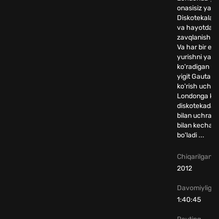
onasisiz yash
Diskotekalarg
va hayotdan
zavqlanishni 
Va har bir et
yurishni yaxs
ko'radigan u
yigit Gautam 
ko'rish uchun
Londonga kel
diskotekada 
bilan uchrash
bilan kechasi 
bo'ladi ...
Chiqarilgan yi
2012
Davomiyligi
1:40:45