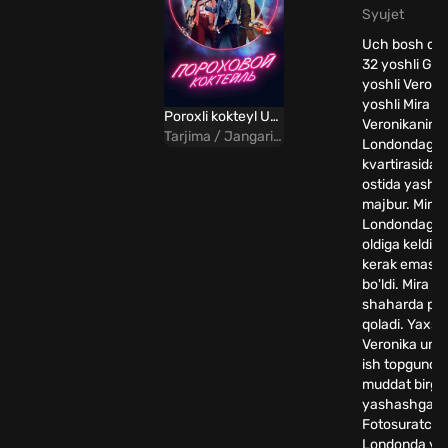
Syujet
Uch bosh qa
32 yoshli Ga
yoshli Veroni
yoshli Mira
Poroxli kokteyl Uzbek tilida
Veronikaning
Tarjima / Jangari / Komediya
Londondagi
kvartirasida b
ostida yasha
majbur. Mira
Londondagi e
oldiga keldi,
kerak emasli
bo'ldi. Mira 
shaharda puls
qoladi. Yaxshi
Veronika uni 
ish topguncha
muddat birga
yashashga takl
Fotosuratchi
Londonda yolg