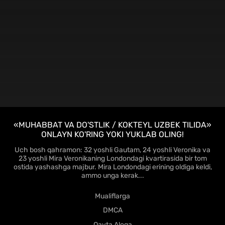
HD
«MUHABBAT VA DO'STLIK / KOKTEYL UZBEK TILIDA»
ONLAYN KO'RING YOKI YUKLAB OLING!
Uch bosh qahramon: 32 yoshli Gautam, 24 yoshli Veronika va
23 yoshli Mira Veronikaning Londondagi kvartirasida bir tom
ostida yashashga majbur. Mira Londondagi erining oldiga keldi,
ammo unga kerak...
Mualiflarga
DMCA
Qayta Aloqa