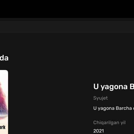
qda
U yagona B
Syujet
U yagona Barcha q
Chiqarilgan yil
2021