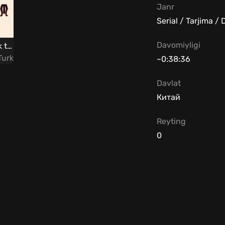
Janr
Serial / Tarjima 
Davomiyligi
Shakarli Bodom 1 Uzbek tilida
Turk
~0:38:36
Davlat
Китай
Reyting
0