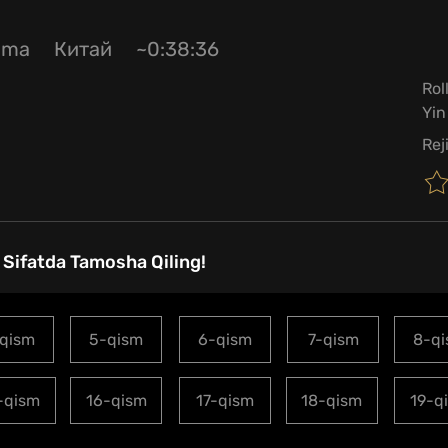
ama
Китай
~0:38:36
Rol
Yin
Rej
 Sifatda Tamosha Qiling!
qism
5-qism
6-qism
7-qism
8-q
-qism
16-qism
17-qism
18-qism
19-q