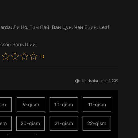
larda:
Ли Но, Тим Пэй, Ван Цун, Чэн Ецин, Leaf
issor:
Чэнь Шии
0
Ko'rishlar soni: 2 909
ism
9-qism
10-qism
11-qism
ism
20-qism
21-qism
22-qism