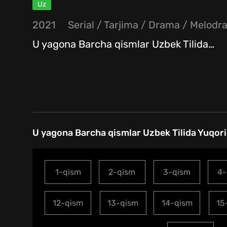
Uz
2021
Serial
/
Tarjima
/
Drama
/
Melodr
U yagona Barcha qismlar Uzbek Tilida
…
U yagona Barcha qismlar Uzbek Tilida Yuqori
1-qism
2-qism
3-qism
4-
12-qism
13-qism
14-qism
15