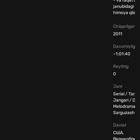
- va faqat de
janubidagi tiri
himoya qiladi
Chiqarilgan yi
2011
Davomiyligi
~1:01:40
Reyting
0
Janr
Serial / Tarji
Jangari / Dr
Melodrama /
Sarguzasht
Davlat
США,
Великобрит