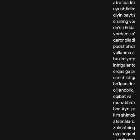
atrofida fitna
uyushtirilmo
qiyin paytlard
o'zining yosh
do'sti Eddard
yordam so'r
qaror qiladi.
podshohdan t
yollanma ask
hokimiyatga in
intrigalar to‘qi
orqasiga pic
sanchishga t
bo‘lgan duny
olijanoblik, m
oqibat va
muhabbatning
bor. Ayni pay
kim shimolda
afsonalardan
zulmatning
uyg'onganini