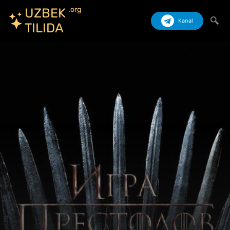
.org
UZBEK
Kanal
TILIDA
Izlash