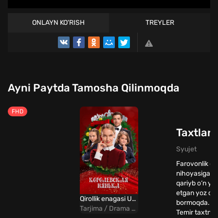
ONLAYN KO'RISH
TREYLER
Ayni Paytda Tamosha Qilinmoqda
FHD
Taxtlar 
Syujet
Farovonlik da
nihoyasiga y
qariyb o‘n yi
etgan yoz o‘t
Qirollik enagasi Uzbek Tilida
bormoqda. Yett
Tarjima / Drama / Komediya / Melodrama
Temir taxtning