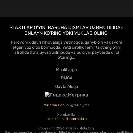
FHD
«TAXTLAR O'YINI BARCHA QISMLAR UZBEK TILIDA»
ONLAYN KO'RING YOKI YUKLAB OLING!
Farovonlik davri nihoyasiga yetmoqda, qariyb o‘n yil davom
etgan yoz o‘tib bormoqda. Yetti qirollik Temir taxtning o'rni
atrofida fitna uyushtirilmoqda va bu qiyin paytlarda qirol
o'zining...
Mualiflarga
DMCA
Qayta Aloqa
Reklama Uchun:
@rekla_me
Xamkorlik:
uzbek.tilida@internet.ru
Copyright
2026 ©UzbekTilida.Org
Barcha huquqlar himoyalangan. Filmlarga bo'lgan huquq ularning mualliflariga