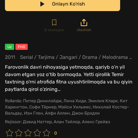
Onlayn Ko'rish
В закладки
Ulashish
Uz
FHD
2011
Serial
/
Tarjima
/
Jangari
/
Drama
/
Melodrama
/
S
Farovonlik davri nihoyasiga yetmoqda, qariyb o‘n yil
davom etgan yoz o‘tib bormoqda. Yetti qirollik Temir
taxtning o'rni atrofida fitna uyushtirilmoqda va bu qiyin
paytlarda qirol o'zining
…
Rollarda:
Питер Динклэйдж, Лина Хиди, Эмилия Кларк, Кит
Харингтон, Софи Тёрнер, Мэйси Уильямс, Николай Костер-
Вальдау, Иэн Глен, Алфи Аллен, Джон Брэдли
Rejissor:
Дэвид Наттер, Алан Тейлор, Алекс Грейвз
0