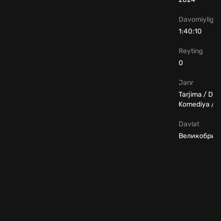
Davomiyligi
1:40:10
Reyting
0
Janr
Tarjima / Dr
Komediya / 
Davlat
Великобрит