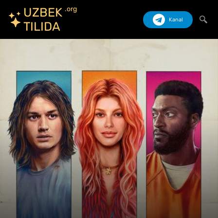
.org
UZBEK
Kanal
TILIDA
Izlash