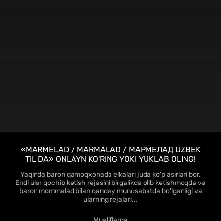
HD
«MARMELAD / MARMALAD / МАРМЕЛАД UZBEK
TILIDA» ONLAYN KO'RING YOKI YUKLAB OLING!
Yaqinda baron qamoqxonada elkalari juda ko'p asirlari bor.
Endi ular qochib ketish rejasini birgalikda olib ketishmoqda va
baron mommalad bilan qanday munosabatda bo'lganligi va
ularning rejalari...
Mualiflarga