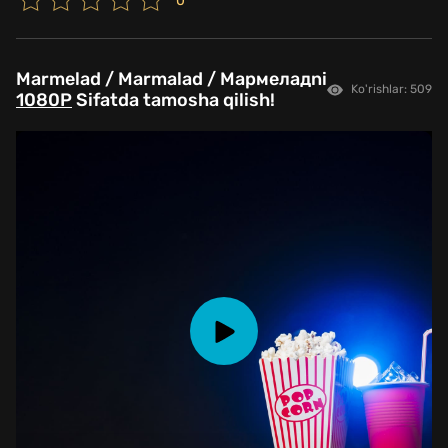
0
Marmelad / Marmalad / Мармеладni
Ko'rishlar: 509
1080P
Sifatda tamosha qilish!