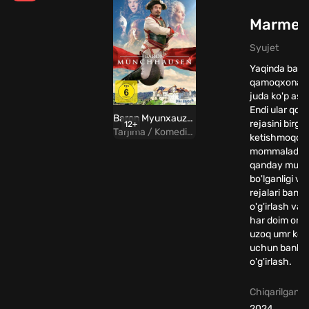
Marmela
Syujet
Yaqinda baro
qamoqxonada 
juda ko'p asirl
Endi ular qoc
Baron Myunxauzenning sarguzashtlari / Xuddi o'sha Myunxauzen Uzbek tilida
rejasini birgal
12+
Tarjima / Komediya / Sarguzasht
ketishmoqda 
mommalad bi
qanday muno
bo'lganligi va
rejalari bankn
o'g'irlash va 
har doim orzu
uzoq umr ko'r
uchun bankni
o'g'irlash.
Chiqarilgan yi
2024