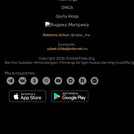
DMCA
Qayta Aloqa
Reklama Uchun:
@rekla_me
Xamkorlik:
uzbek.tilida@internet.ru
Copyright
2026 ©UzbekTilida.Org
Barcha huquqlar himoyalangan. Filmlarga bo'lgan huquq ularning mualliflariga
Мы в соцсетях: