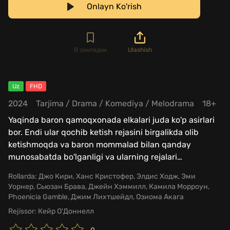
Onlayn Ko'rish
В закладки
Ulashish
Uz
FHD
2024
Tarjima
/
Drama
/
Komediya
/
Melodrama
18+
Yaqinda baron qamoqxonada elkalari juda ko'p asirlari
bor. Endi ular qochib ketish rejasini birgalikda olib
ketishmoqda va baron mommalad bilan qanday
munosabatda bo'lganligi va ularning rejalari
…
Rollarda:
Джо Кири, Ханс Кристофер, Элдис Ходж, Эми
Уорнер, Сьюзан Брава, Джейн Хэммилл, Камила Морроун,
Phoenicia Gamble, Джим Лихтшейдл, Озиома Акага
Rejissor:
Кейр О'Доннелл