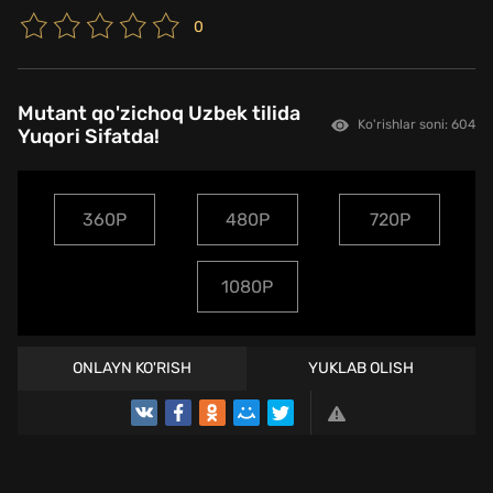
0
Mutant qo'zichoq Uzbek tilida
Ko'rishlar soni: 604
Yuqori Sifatda!
360P
480P
720P
1080P
ONLAYN KO'RISH
YUKLAB OLISH
TREYLER