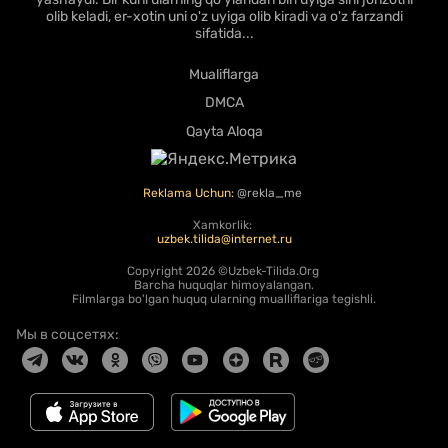
olib keladi, er-xotin uni o'z uyiga olib kiradi va o'z farzandi
sifatida...
Mualiflarga
DMCA
Qayta Aloqa
Reklama Uchun:
@rekla_me
Xamkorlik:
uzbek.tilida@internet.ru
Copyright
2026 ©Uzbek-Tilida.Org
Barcha huquqlar himoyalangan.
Filmlarga bo'lgan huquq ularning mualliflariga tegishli.
Мы в соцсетях: