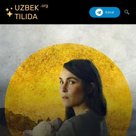
.org
UZBEK
Kanal
TILIDA
Izlash