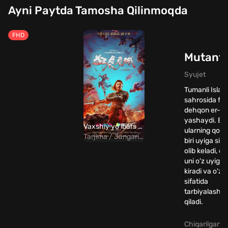
Ayni Paytda Tamosha Qilinmoqda
FHD
Mutant 
Syujet
Tumanli Islan
sahrosida far
dehqon er-xo
yashaydi. Bir
Vaxshiy yo'lbars / Yo'lbars mutant Uzbek Tilida
ularning qo'y
Tarjima / Jangari / Qo'rqinchili
biri uyiga sirl
olib keladi, er
uni o'z uyiga o
kiradi va o'z 
sifatida
tarbiyalashga
qiladi.
Chiqarilgan yi