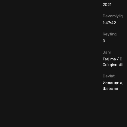
2021
Davomiyligi
1:47:42
Reyting
0
Janr
Tarjima / Dr
Qo'rqinchili
Davlat
Исландия, П
Швеция