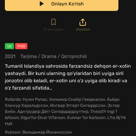
Onlayn Ko'rish
В закладки
Ulashish
Uz
FHD
2021
Tarjima
/
Drama
/
Qo'rqinchili
Tumanli Islandiya sahrosida farzandsiz dehqon er-xotin
yashaydi. Bir kuni ularning qo'ylaridan biri uyiga sirli
jonzotni olib keladi, er-xotin uni o'z uyiga olib kiradi va
o'z farzandi sifatida
…
Rollarda:
Нуми Рапас, Хильмир Снайр Гвюднасон, Бьёдн
Хлинур Харальдссон, Ингвар Эггерт Сигюрдссон, Эстер
Биби, Аднтрудюр Дёгг Сигюрдардоуттир, Theod?r Ingi ?
lafsson, Sigur?ur Elvar Vi?arson, Gunnar ?or Karlsson, L?ra Bj?rk
Hall
Rejissor:
Вальдимар Йоханнссон