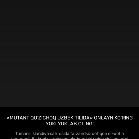
FHD
«MUTANT QO'ZICHOQ UZBEK TILIDA» ONLAYN KO'RING
YOKI YUKLAB OLING!
Tumanli Islandiya sahrosida farzandsiz dehqon er-xotin
yashaydi. Bir kuni ularning qo'ylaridan biri uyiga sirli jonzotni