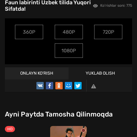
Faun labirinti Uzbek tilida Yuqori
Ko'rishlar soni: 775
Sifatda!
360P
480P
720P
1080P
ONLAYN KO'RISH
YUKLAB OLISH
TREYLER
Ayni Paytda Tamosha Qilinmoqda
HD