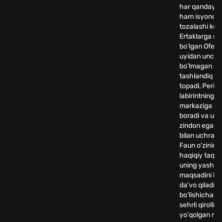
har qanday h
ham isyonchi
tozalashi ker
Ertaklarga ma
bo'lgan Ofeliy
uyidan uncha
bo'lmagan qa
tashlandiq lab
topadi, Peri u
labirintning
markaziga oli
boradi va u e
zindon egasi
bilan uchrash
Faun o'zining
haqiqiy taqdir
uning yashiri
maqsadini bili
da'vo qiladi.
bo'lishicha, O
sehrli qirollik
yo'qolgan mal