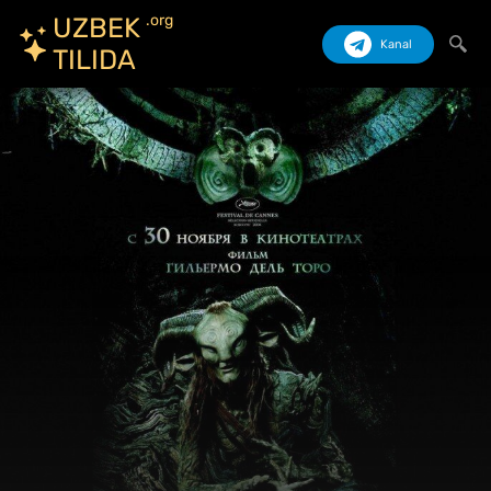
.org
UZBEK
Kanal
TILIDA
Izlash