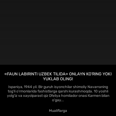
HD
«FAUN LABIRINTI UZBEK TILIDA» ONLAYN KO'RING YOKI
YUKLAB OLING!
Ispaniya, 1944 yil. Bir guruh isyonchilar shimoliy Navarraning
tog'li o'rmonlarida fashistlarga qarshi kurashmoqda. 10 yoshli
yolg'iz va xayolparast qiz Ofeliya homilador onasi Karmen bilan
o'gay...
Mualiflarga