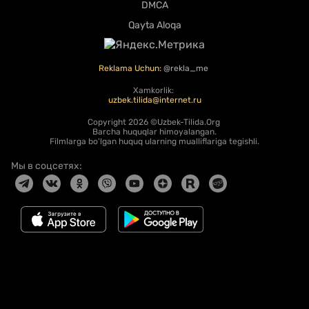
DMCA
Qayta Aloqa
Reklama Uchun:
@rekla_me
Xamkorlik:
uzbek.tilida@internet.ru
Copyright
2026 ©Uzbek-Tilida.Org
Barcha huquqlar himoyalangan.
Filmlarga bo'lgan huquq ularning mualliflariga tegishli.
Мы в соцсетях: