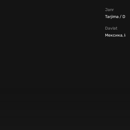
Janr
Tarjima / Dr
Davlat
Мексика, И