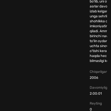
bo'lib, uni ota
asrlar davom
izlab kelgan.
unga sehrli
shohlikka qay
imkoniyatini t
qiladi. Ammo
birinchi navb
to'lin oydan o
uchta sinovd
o'tishi kerak.
haqda hech 
bilmasligi ker
Chiqarilgan yi
2006
Davomiyligi
2:00:01
Reyting
0