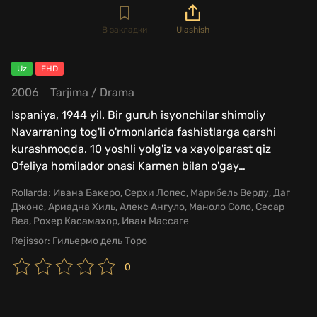
В закладки
Ulashish
Uz
FHD
2006
Tarjima
/
Drama
Ispaniya, 1944 yil. Bir guruh isyonchilar shimoliy
Navarraning tog'li o'rmonlarida fashistlarga qarshi
kurashmoqda. 10 yoshli yolg'iz va xayolparast qiz
Ofeliya homilador onasi Karmen bilan o'gay
…
Rollarda:
Ивана Бакеро, Серхи Лопес, Марибель Верду, Даг
Джонс, Ариадна Хиль, Алекс Ангуло, Маноло Соло, Сесар
Веа, Рохер Касамахор, Иван Массаге
Rejissor:
Гильермо дель Торо
0