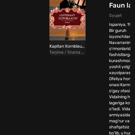
Faun lab
Syujet
Ispaniya, 1944
Bir guruh
isyonchilar s
Navarraning t
Kapitan Xornblauver 5 Uzbek tilida
o'rmonlarida
Tarjima / Drama / Tarixiy / Sarguzasht
fashistlarga 
kurashmoqda
yoshli yolg'iz
xayolparast q
Ofeliya homil
onasi Karmen 
o'gay otasi k
Vidalning har
lageriga ko'c
o'tadi. Vidal 
armiyasidagi
mag'rur va
shafqatsiz of
bo'lib, u hudu