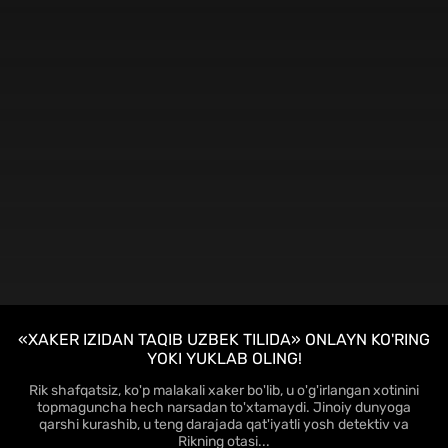
FHD
«XAKER IZIDAN TAQIB UZBEK TILIDA» ONLAYN KO'RING
YOKI YUKLAB OLING!
Rik shafqatsiz, ko'p malakali xaker bo'lib, u o'g'irlangan xotinini
topmaguncha hech narsadan to'xtamaydi. Jinoiy dunyoga
qarshi kurashib, u teng darajada qat'iyatli yosh detektiv va
Rikning otasi...