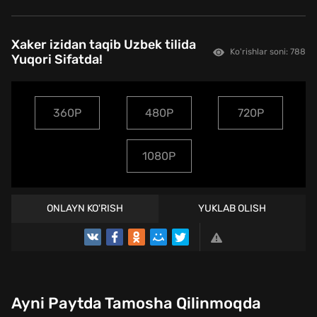
Xaker izidan taqib Uzbek tilida
Ko'rishlar soni: 788
Yuqori Sifatda!
360P
480P
720P
1080P
ONLAYN KO'RISH
YUKLAB OLISH
TREYLER
Ayni Paytda Tamosha Qilinmoqda