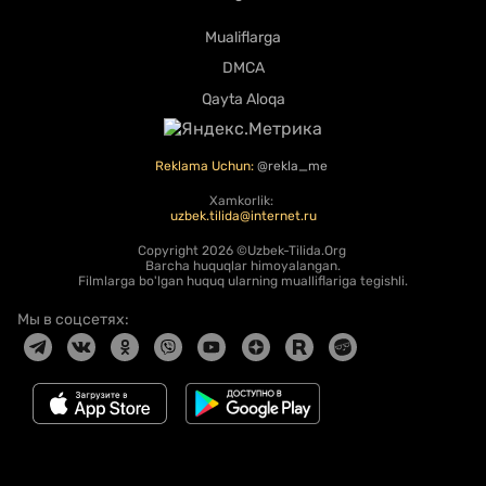
Mualiflarga
DMCA
Qayta Aloqa
Reklama Uchun:
@rekla_me
Xamkorlik:
uzbek.tilida@internet.ru
Copyright
2026 ©Uzbek-Tilida.Org
Barcha huquqlar himoyalangan.
Filmlarga bo'lgan huquq ularning mualliflariga tegishli.
Мы в соцсетях: