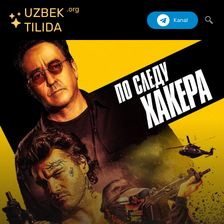
.org
UZBEK
Kanal
TILIDA
Izlash