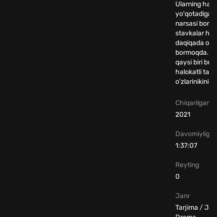
Ularning har b
yo'qotadigan
narsasi bor v
stavkalar har
daqiqada orti
bormoqda. U
qaysi biri bu
halokatli ta'q
o'zlarinikini o
Chiqarilgan yi
2021
Davomiyligi
1:37:07
Reyting
0
Janr
Tarjima / Jan