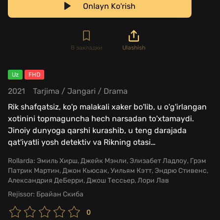
Onlayn Ko'rish
В закладки
Ulashish
Uz
FHD
2021
Tarjima
/
Jangari
/
Drama
Rik shafqatsiz, ko'p malakali xaker bo'lib, u o'g'irlangan
xotinini topmaguncha hech narsadan to'xtamaydi.
Jinoiy dunyoga qarshi kurashib, u teng darajada
qat'iyatli yosh detektiv va Rikning otasi
…
Rollarda:
Эмиль Хирш, Джейк Мэнли, Элизабет Ладлоу, Грэм
Патрик Мартин, Джон Кьюсак, Уильям Кэтт, Эндрю Стивенс,
Александрия ДеБерри, Джош Тессьер, Лори Лав
Rejissor:
Брайан Скиба
0