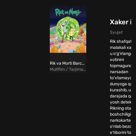
Xaker iz
Syujet
Rik shafqatsiz
malakali xaker
u o'g'irlangan
xotinini
Rik va Morti Barcha qismlar Uzbek Tilida
topmagunch
Multfilm / Tarjima / Komediya / Sarguzasht / Fantastika
narsadan
to'xtamaydi. 
dunyoga qars
kurashib, u t
darajada qat'i
yosh detekti
Rikning otasi
boshchiligida
narkokartelni
o'nlab bezoril
e'tiborini tort