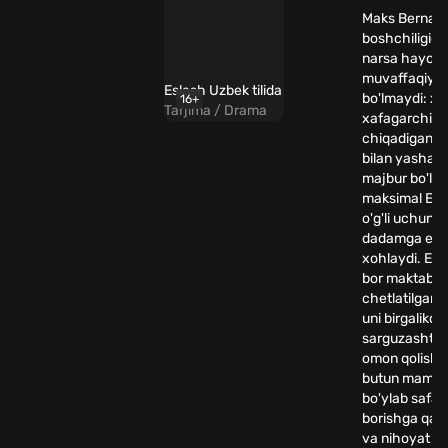
Maks Bernaln
boshchiligid
narsa hayotd
muvaffaqiyat
Eslash Uzbek tilida
bo'lmaydi: xot
16+
Tarjima / Drama
xafagarchilikn
chiqadigan ke
bilan yashas
majbur bo'ld
maksimal Ezr
o'g'li uchun 
dadamga ega 
xohlaydi. Ezr
bor maktabd
chetlatilgand
uni birgalikda
sarguzashtla
omon qolish 
butun mamla
bo'ylab safar
borishga qaror
va nihoyat bir