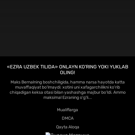
HD
«EZRA UZBEK TILIDA» ONLAYN KO'RING YOKI YUKLAB
OLING!
Maks Bernalning boshchiligida, hamma narsa hayotda katta
muvaffaqiyat bo'lmaydi: xotini uni xafagarchilikni ko'rib
chiqadigan keksa otasi bilan yashashga majbur bo'ldi. Ammo
maksimal Ezraning o'g'li...
Mualiflarga
DMCA
Qayta Aloqa