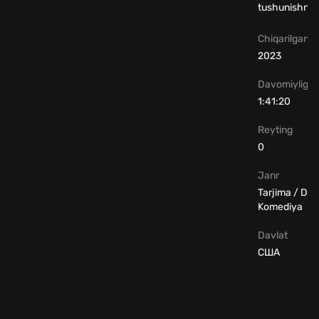
tushunishni o
Chiqarilgan yi
2023
Davomiyligi
1:41:20
Reyting
0
Janr
Tarjima / Dr
Komediya
Davlat
США