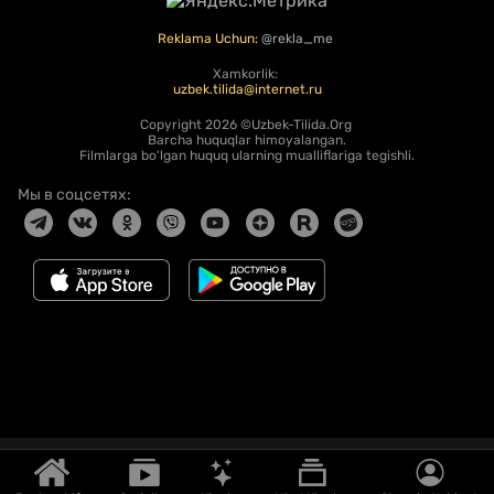
Reklama Uchun:
@rekla_me
Xamkorlik:
uzbek.tilida@internet.ru
Copyright
2026 ©Uzbek-Tilida.Org
Barcha huquqlar himoyalangan.
Filmlarga bo'lgan huquq ularning mualliflariga tegishli.
Мы в соцсетях: