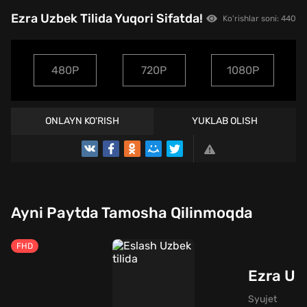
Ezra Uzbek Tilida Yuqori Sifatda!
Ko'rishlar soni: 440
480P
720P
1080P
ONLAYN KO'RISH
YUKLAB OLISH
Ayni Paytda Tamosha Qilinmoqda
FHD
Ezra Uzb
Syujet