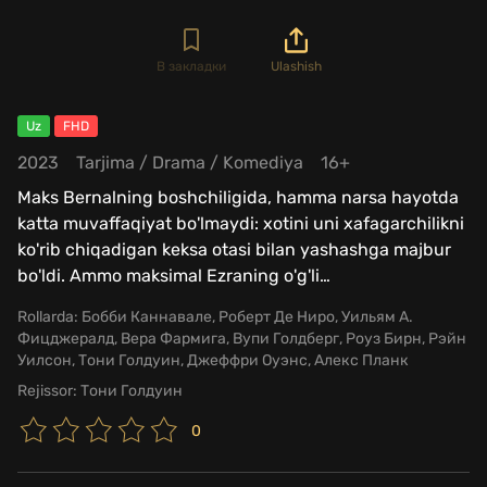
В закладки
Ulashish
Uz
FHD
2023
Tarjima
/
Drama
/
Komediya
16+
Maks Bernalning boshchiligida, hamma narsa hayotda
katta muvaffaqiyat bo'lmaydi: xotini uni xafagarchilikni
ko'rib chiqadigan keksa otasi bilan yashashga majbur
bo'ldi. Ammo maksimal Ezraning o'g'li
…
Rollarda:
Бобби Каннавале, Роберт Де Ниро, Уильям А.
Фицджералд, Вера Фармига, Вупи Голдберг, Роуз Бирн, Рэйн
Уилсон, Тони Голдуин, Джеффри Оуэнс, Алекс Планк
Rejissor:
Тони Голдуин
0