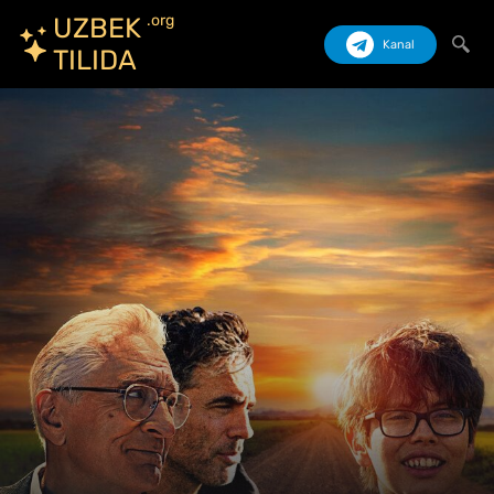
.org
UZBEK
Kanal
TILIDA
Izlash