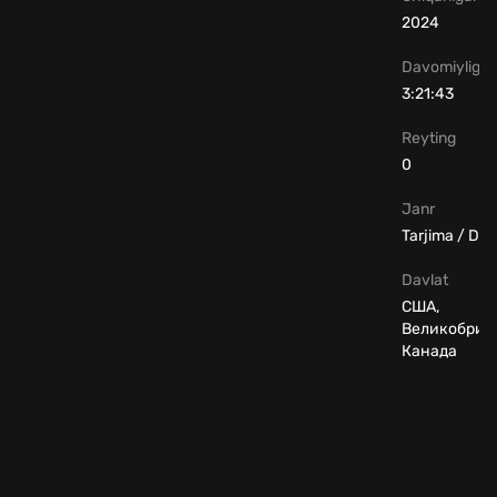
2024
Davomiyligi
3:21:43
Reyting
0
Janr
Tarjima / Dr
Davlat
США,
Великобрит
Канада