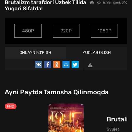
Brutalizm tarafdori Uzbek Tilida
Ko'rishlar soni: 316
Yuqori Sifatda!
480P
720P
1080P
ONLAYN KO'RISH
YUKLAB OLISH
Ayni Paytda Tamosha Qilinmoqda
FHD
Brutalis
Syujet