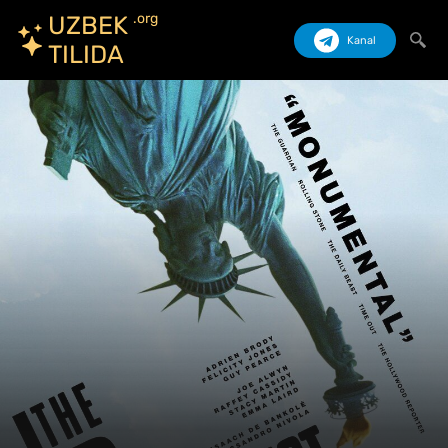
.org
UZBEK
Kanal
TILIDA
Izlash