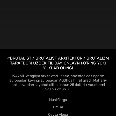
FHD
«BRUTALIST / BRUTALIST ARXITEKTOR / BRUTALIZM
TARAFDORI UZBEK TILIDA» ONLAYN KO'RING YOKI
YUKLAB OLING!
1947 yil. Vengriya arxitektori Laszlo, cho'ntagida tingasiz,
Evropadan keyingi Evropadan AQShga hijrat qiladi. Mahalliy
hokimiyatdan sayohat qilish uchun 25 dollarlik vaucherni
olgani uchun u...
Mualiflarga
DMCA
Qayta Aloqa