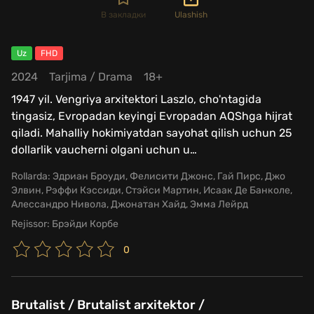
В закладки
Ulashish
Uz
FHD
2024
Tarjima
/
Drama
18+
1947 yil. Vengriya arxitektori Laszlo, cho'ntagida
tingasiz, Evropadan keyingi Evropadan AQShga hijrat
qiladi. Mahalliy hokimiyatdan sayohat qilish uchun 25
dollarlik vaucherni olgani uchun u
…
Rollarda:
Эдриан Броуди, Фелисити Джонс, Гай Пирс, Джо
Элвин, Рэффи Кэссиди, Стэйси Мартин, Исаак Де Банколе,
Алессандро Нивола, Джонатан Хайд, Эмма Лейрд
Rejissor:
Брэйди Корбе
0
Brutalist / Brutalist arxitektor /