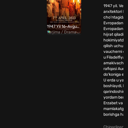
1947 yil. Veng
arxitektori La
cho'ntagida t
Evropadan ke
1947 Yil 16-Avgust Uzbek Tilida
Evropadan A
Tarjima / Drama / Tarixiy / Hind
hijrat qiladi. 
hokimiyatdan
qilish uchun 2
vaucherni ol
u Filadelfiyag
amakivachch
rafiqasi Aud
do'koniga egal
U erda u yang
boshlaydi, bi
qarindoshimi
yordam berib,
Erzabet va un
mamlakatga o
borishga hara
Chiqarilgan yi