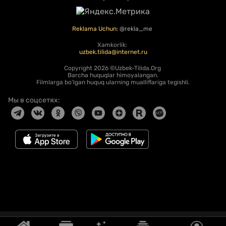
Reklama Uchun:
@rekla_me
Xamkorlik:
uzbek.tilida@internet.ru
Copyright
2026 ©Uzbek-Tilida.Org
Barcha huquqlar himoyalangan.
Filmlarga bo'lgan huquq ularning mualliflariga tegishli.
Мы в соцсетях: