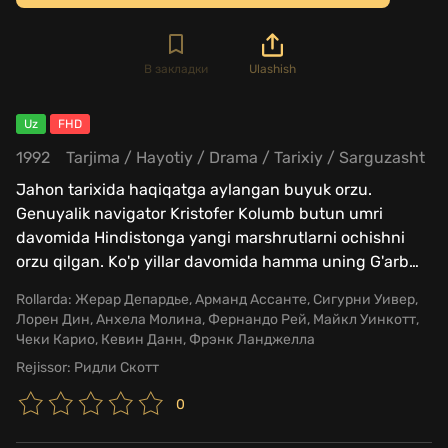
В закладки
Ulashish
Uz
FHD
1992
Tarjima
/
Hayotiy
/
Drama
/
Tarixiy
/
Sarguzasht
Jahon tarixida haqiqatga aylangan buyuk orzu.
Genuyalik navigator Kristofer Kolumb butun umri
davomida Hindistonga yangi marshrutlarni ochishni
orzu qilgan. Ko'p yillar davomida hamma uning G'arb
…
Rollarda:
Жерар Депардье, Арманд Ассанте, Сигурни Уивер,
Лорен Дин, Анхела Молина, Фернандо Рей, Майкл Уинкотт,
Чеки Карио, Кевин Данн, Фрэнк Ланджелла
Rejissor:
Ридли Скотт
0