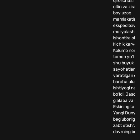
qirolichasi Iz
oltin va zirav
boy uzoq
mamlakatlar
ekspeditsiyas
moliyalashtir
ishontira oldi
kichik karvonn
Kolumb noma
tomon yo‘l old
shu buyuk
sayohatlarda 
yaratilgan da
barcha ulug‘v
ishtiyoqi na
bo‘ldi. Jasorat
g'alaba va umi
Eskining taka
Yangi Dunyon
beg'uborligi, 
zabt etish", y
davrning boshl