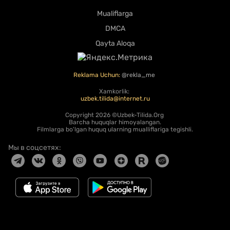
Mualiflarga
DMCA
Qayta Aloqa
Reklama Uchun:
@rekla_me
Xamkorlik:
uzbek.tilida@internet.ru
Copyright
2026 ©Uzbek-Tilida.Org
Barcha huquqlar himoyalangan.
Filmlarga bo'lgan huquq ularning mualliflariga tegishli.
Мы в соцсетях: