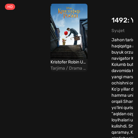
HD
1492: Ya
Syujet
Jahon tarixi
haqiqatga ay
buyuk orzu. 
navigator Kri
Kristofer Robin Uzbek tilida
Kolumb butun
Tarjima / Drama / Komediya / Sarguzasht
davomida Hin
yangi marshru
ochishni orzu
Ko'p yillar d
hamma uning
orqali Sharqq
yo'lini qurish
"aqldan ozga
loyihalari ust
kulishdi. Shu
qaramay, Kol