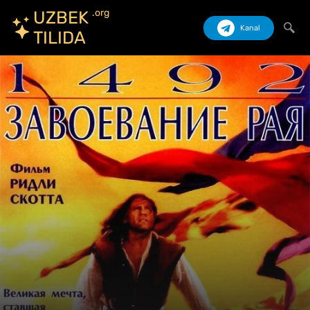
.org
UZBEK
Kanal
TILIDA
Izlash