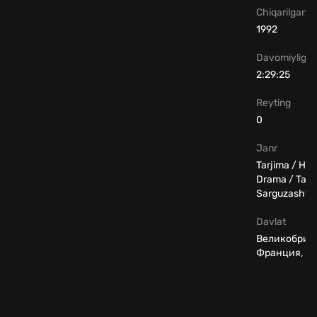
Chiqarilgan yi
1992
Davomiyligi
2:29:25
Reyting
0
Janr
Tarjima / Hay
Drama / Tarix
Sarguzasht
Davlat
Великобрит
Франция, И