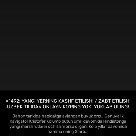
FHD
«1492: YANGI YERNING KASHF ETILISHI / ZABT ETILISHI
UZBEK TILIDA» ONLAYN KO'RING YOKI YUKLAB OLING!
Jahon tarixida haqiqatga aylangan buyuk orzu. Genuyalik
navigator Kristofer Kolumb butun umri davomida Hindistonga
yangi marshrutlarni ochishni orzu qilgan. Ko'p yillar davomida
hamma uning G'arb...