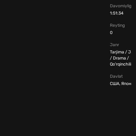
Davomiyligi
1:51:34
Reyting
0
Janr
Tarjima / Jan
/ Drama /
Qo'rqinchili
Davlat
США, Япони