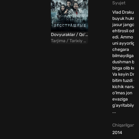
Syujet
Vlad Drakula
buyuk hukmd
jasur jangchi
ehtirosli oda
Dovyuraklar / Qo'rquvsizlar Uzbek tilida
edi. Ammo ta
Tarjima / Tarixiy / Turk
uni ayyorligi
chegara
bilmaydigan
dushman bila
birga olib keld
Va keyin Drak
bitim tuzdi - 
kichik narsa -
o'lmas jon
evaziga
g'ayritabiiy 
...
Chiqarilgan yi
2014