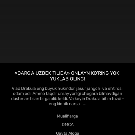
«QARG'A UZBEK TILIDA» ONLAYN KO'RING YOKI
YUKLAB OLING!
Vlad Drakula eng buyuk hukmdor, jasur jangchi va ehtirosli
odam edi. Ammo taqdir uni ayyorligi chegara bilmaydigan
dushman bilan birga olib keldi. Va keyin Drakula bitim tuzdi -
eng kichik narsa -...
Mualiflarga
DMCA
Qayta Aloqa