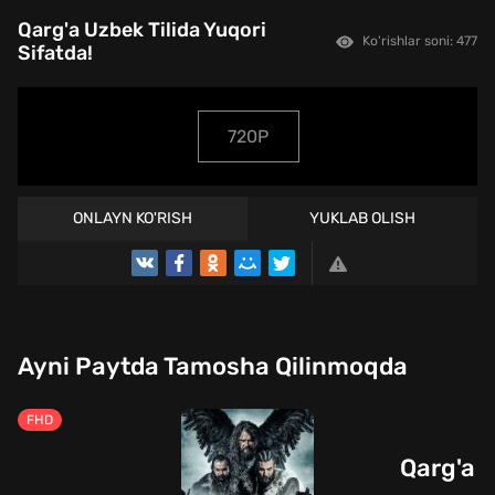
Qarg'a Uzbek Tilida Yuqori
Ko'rishlar soni: 477
Sifatda!
720P
ONLAYN KO'RISH
YUKLAB OLISH
TREYLER
Ayni Paytda Tamosha Qilinmoqda
FHD
Qarg'a U