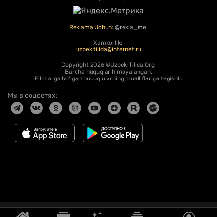
Reklama Uchun:
@rekla_me
Xamkorlik:
uzbek.tilida@internet.ru
Copyright
2026 ©Uzbek-Tilida.Org
Barcha huquqlar himoyalangan.
Filmlarga bo'lgan huquq ularning mualliflariga tegishli.
Мы в соцсетях: