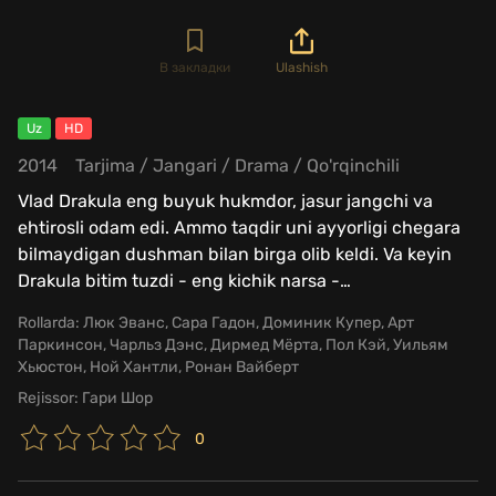
В закладки
Ulashish
Uz
HD
2014
Tarjima
/
Jangari
/
Drama
/
Qo'rqinchili
Vlad Drakula eng buyuk hukmdor, jasur jangchi va
ehtirosli odam edi. Ammo taqdir uni ayyorligi chegara
bilmaydigan dushman bilan birga olib keldi. Va keyin
Drakula bitim tuzdi - eng kichik narsa -
…
Rollarda:
Люк Эванс, Сара Гадон, Доминик Купер, Арт
Паркинсон, Чарльз Дэнс, Дирмед Мёрта, Пол Кэй, Уильям
Хьюстон, Ной Хантли, Ронан Вайберт
Rejissor:
Гари Шор
0