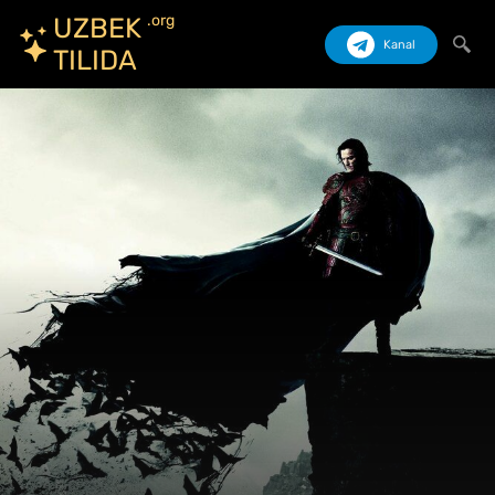
.org
UZBEK
Kanal
TILIDA
Izlash