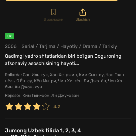
В закладки
Ulashish
Uz
2006
Serial
/
Tarjima
/
Hayotiy
/
Drama
/
Tarixiy
Qadimgi yadro shtatlaridan biri bo'lgan Coguroning
afsonaviy asoschisining hayoti.
…
Rollarda:
Сон Иль-гук, Хан Хе-джин, Ким Сын-су, Чон Гван-
нёль, О Ён-су, Кён Ми-ри, Чин Хи-гён, Ли Джэ-ён, Чон Хо-
бин, Ан Джон-хун
Rejissor:
Ким Гын-хон, Ли Джу-хван
4.2
Jumong Uzbek tilida 1, 2, 3, 4