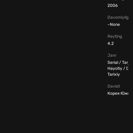
2006
Davomiyligi
~None
Reyting
4.2
Janr
Serial / Tarji
Hayotiy / Dr
Tarixiy
Davlat
Корея Южна