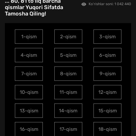
... 80, 81 to'liq barcha
Ko'rishlar soni: 1 042 440
qismlar Yuqori Sifatda
Tamosha Qiling!
1-qism
2-qism
3-qism
4-qism
5-qism
6-qism
7-qism
8-qism
9-qism
10-qism
11-qism
12-qism
13-qism
14-qism
15-qism
16-qism
17-qism
18-qism