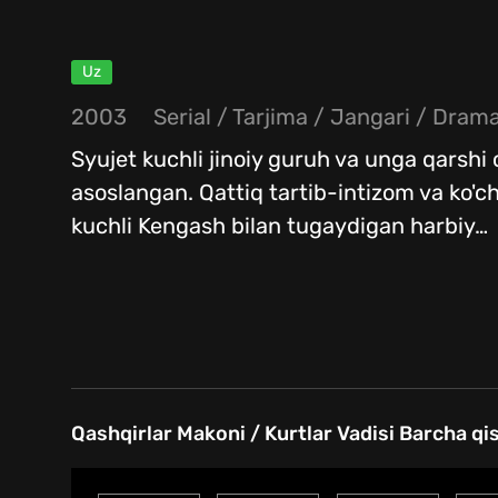
Uz
2003
Serial
/
Tarjima
/
Jangari
/
Dram
Syujet kuchli jinoiy guruh va unga qarsh
asoslangan. Qattiq tartib-intizom va ko'c
kuchli Kengash bilan tugaydigan harbiy
…
Qashqirlar Makoni / Kurtlar Vadisi Barcha qi