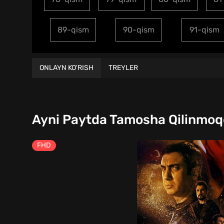
89-qism
90-qism
91-qism
ONLAYN KO'RISH
TREYLER
Ayni Paytda Tamosha Qilinmo
FHD