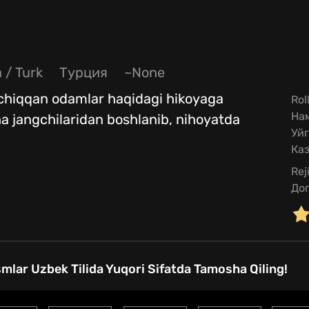
a
/
Turk
Турция
~None
i chiqqan odamlar haqidagi hikoyaga
Rol
На
ha jangchilaridan boshlanib, nihoyatda
Уйг
Каз
Rej
До
smlar Uzbek Tilida Yuqori Sifatda Tamosha Qiling!