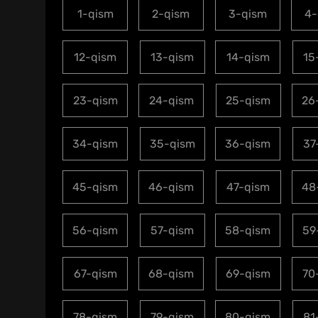
1-qism
2-qism
3-qism
4-
12-qism
13-qism
14-qism
15
23-qism
24-qism
25-qism
26
34-qism
35-qism
36-qism
37
45-qism
46-qism
47-qism
48
56-qism
57-qism
58-qism
59
67-qism
68-qism
69-qism
70
78-qism
79-qism
80-qism
81