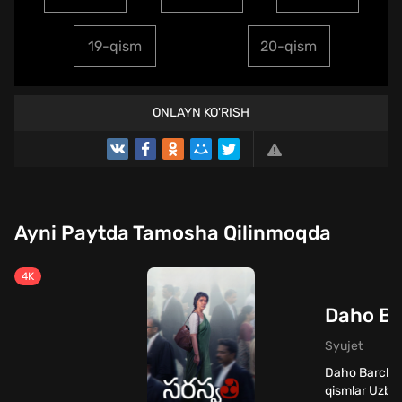
19-qism
20-qism
ONLAYN KO'RISH
Ayni Paytda Tamosha Qilinmoqda
4K
Daho Ba
Syujet
Daho Barcha
qismlar Uzbe