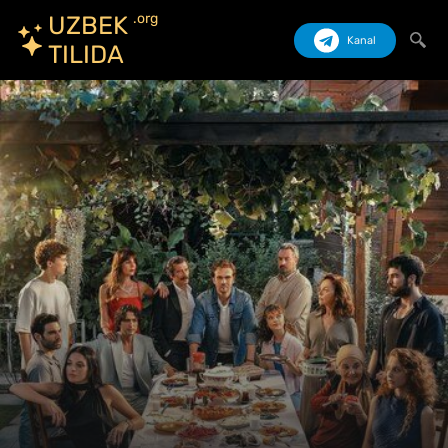
.org
UZBEK
Kanal
TILIDA
Izlash