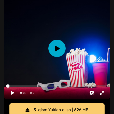
5-qism Yuklab olish | 626 MB