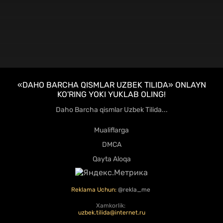
HD
«DAHO BARCHA QISMLAR UZBEK TILIDA» ONLAYN
KO'RING YOKI YUKLAB OLING!
Daho Barcha qismlar Uzbek Tilida...
Mualiflarga
DMCA
Qayta Aloqa
Reklama Uchun:
@rekla_me
Xamkorlik:
uzbek.tilida@internet.ru