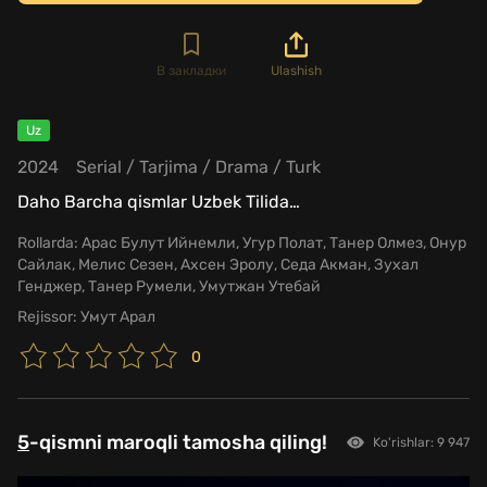
В закладки
Ulashish
Uz
2024
Serial
/
Tarjima
/
Drama
/
Turk
Daho Barcha qismlar Uzbek Tilida
…
Rollarda:
Арас Булут Ийнемли, Угур Полат, Танер Олмез, Онур
Сайлак, Мелис Сезен, Ахсен Эролу, Седа Акман, Зухал
Генджер, Танер Румели, Умутжан Утебай
Rejissor:
Умут Арал
0
5
-qismni maroqli tamosha qiling!
Ko'rishlar: 9 947