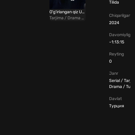
Tilida
O'g'irlangan qiz Uzbek Tilida
Chiqarilgan yi
Tarjima / Drama / Hind
2024
Davomiyligi
~1:13:15
Reyting
0
Janr
Serial / Tarji
Drama / Turk
Davlat
Турция