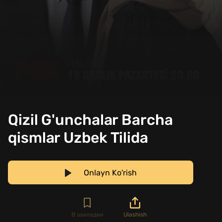
Qizil G'unchalar Barcha
qismlar Uzbek Tilida
Onlayn Ko'rish
В закладки
Ulashish