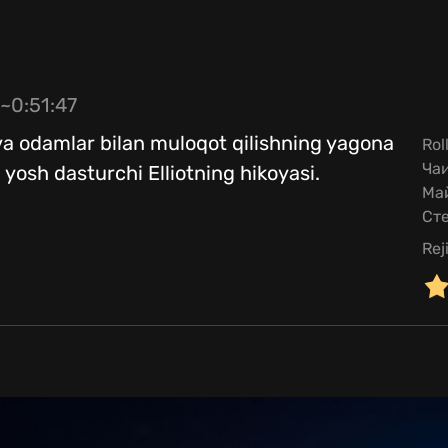
~0:51:47
va odamlar bilan muloqot qilishning yagona
Rol
Чаи
 yosh dasturchi Elliotning hikoyasi.
Май
Ст
Rej