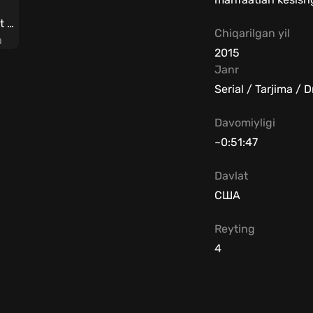
Mr. Robot / Mister Robot / Janob Robot Barcha qismlar Uzbek tilida
Chiqarilgan yil
a
2015
Janr
Serial / Tarjima / 
Davomiyligi
~0:51:47
Davlat
США
Reyting
4