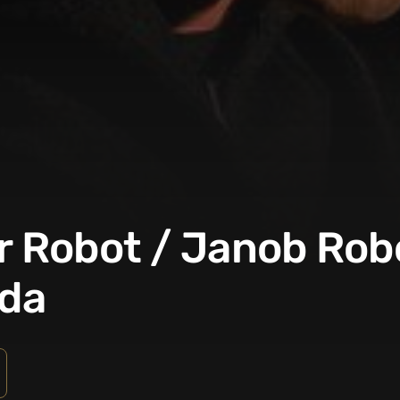
er Robot / Janob Ro
ida