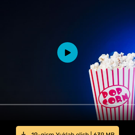
19-qism Yuklab olish | 639 MB