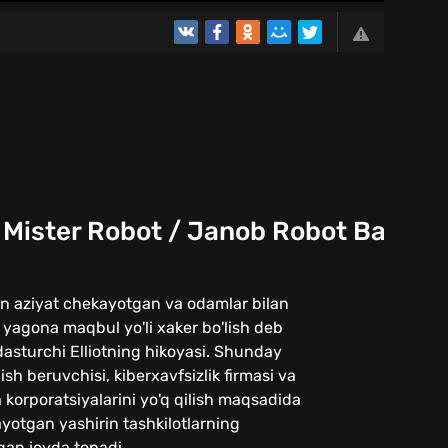
 Mister Robot / Janob Robot Barcha 
an aziyat chekayotgan va odamlar bilan
 yagona maqbul yo'li xaker bo'lish deb
dasturchi Elliotning hikoyasi. Shunday
i ish beruvchisi, kiberxavfsizlik firmasi va
 korporatsiyalarini yo'q qilish maqsadida
ayotgan yashirin tashkilotlarning
gan joyda topadi.