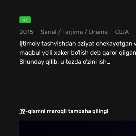
Uz
2015
Serial
/
Tarjima
/
Drama
США
Ijtimoiy tashvishdan aziyat chekayotgan 
maqbul yo'li xaker bo'lish deb qaror qilgan
Shunday qilib, u tezda o'zini ish
…
19
-qismni maroqli tamosha qiling!