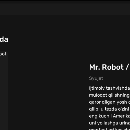
qda
Mr. Robot /
Syujet
Ijtimoiy tashvishd
muloqot qilishning
qaror qilgan yosh 
qilib, u tezda o'zin
eng kuchli Amerika
uni yollashga urin
manfaatlari kesish