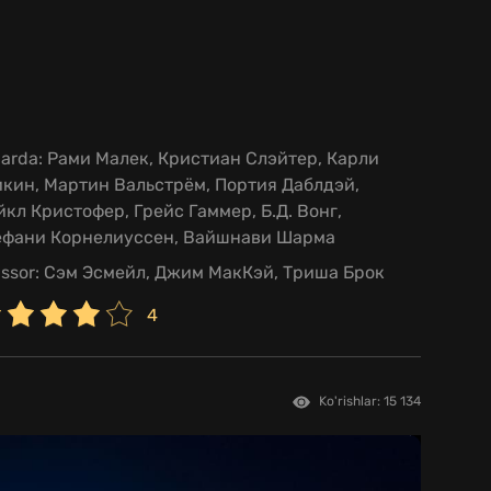
larda:
Рами Малек, Кристиан Слэйтер, Карли
кин, Мартин Вальстрём, Портия Даблдэй,
кл Кристофер, Грейс Гаммер, Б.Д. Вонг,
ефани Корнелиуссен, Вайшнави Шарма
issor:
Сэм Эсмейл, Джим МакКэй, Триша Брок
4
Ko'rishlar: 15 134