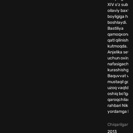
XIV o'z sub'ek
oilaviy baxti
boyligiga has
boshlaydi. D
Bastiliya
qamoqxonasi
qatl qilinishini
kutmoqda. 
Anjelika sevgi
uchun oxirgi
nafasigacha
kurashishga 
Baquvvat va
mustaqil go'za
uzoq vaqtdan
oshiq bo'lgan 
qaroqchilarin
rahbari Nikol
yordamga kel
Chiqarilgan yi
2013