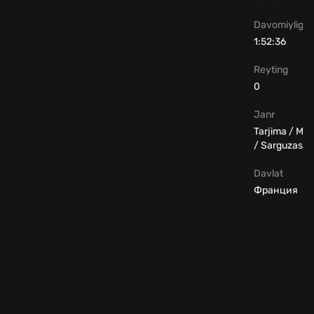
Davomiyligi
1:52:36
Reyting
0
Janr
Tarjima / Me
/ Sarguzasht
Davlat
Франция