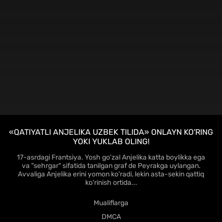
FHD
«QATIYATLI ANJELIKA UZBEK TILIDA» ONLAYN KO'RING
YOKI YUKLAB OLING!
17-asrdagi Frantsiya. Yosh go'zal Anjelika katta boylikka ega
va "sehrgar" sifatida tanilgan graf de Peyrakga uylangan.
Avvaliga Anjelika erini yomon ko'radi, lekin asta-sekin qattiq
ko'rinish ortida...
Mualiflarga
DMCA