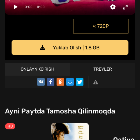
« 720P
Yuklab Olish | 1.8 GB
ONLAYN KO'RISH
TREYLER
Ayni Paytda Tamosha Qilinmoqda
HD
Qatiyatl