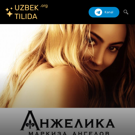
.org
UZBEK
Kanal
TILIDA
Izlash