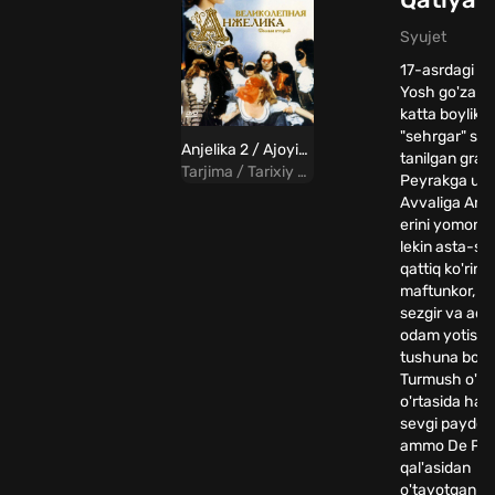
Syujet
17-asrdagi Fr
Yosh go'zal A
katta boylikk
"sehrgar" sifa
Anjelika 2 / Ajoyib anjelika Uzbek tilida
tanilgan graf
Tarjima / Tarixiy / Melodrama / Sarguzasht
Peyrakga uyl
Avvaliga Anje
erini yomon ko
lekin asta-se
qattiq ko'rini
maftunkor, m
sezgir va adol
odam yotishi
tushuna bosh
Turmush o'rto
o'rtasida haq
sevgi paydo b
ammo De Pey
qal'asidan
o'tayotgan qir