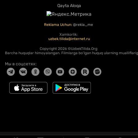
Qayta Aloqa
Reklama Uchun:
@rekla_me
Xamkorlik:
uzbek.tilida@internet.ru
Copyright
2026 ©UzbekTilida.Org
Barcha huquqlar himoyalangan. Filmlarga bo'lgan huquq ularning mualliflariga
Мы в соцсетях: