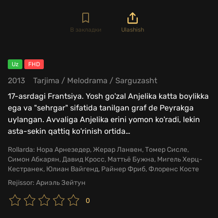
В закладки
Ulashish
Uz
FHD
2013
Tarjima
/
Melodrama
/
Sarguzasht
17-asrdagi Frantsiya. Yosh go'zal Anjelika katta boylikka
ega va "sehrgar" sifatida tanilgan graf de Peyrakga
uylangan. Avvaliga Anjelika erini yomon ko'radi, lekin
asta-sekin qattiq ko'rinish ortida
…
Rollarda:
Нора Арнезедер, Жерар Ланвен, Томер Сисле,
Симон Абкарян, Давид Кросс, Маттьё Бужна, Мигель Херц-
Кестранек, Юлиан Вайгенд, Райнер Фриб, Флоренс Косте
Rejissor:
Ариэль Зейтун
0