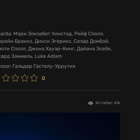
larda:
Мэри Элизабет Уинстэд, Рейф Сполл,
рейн Бракко, Дикси Эгерикс, Сезар Домбой,
оти Сполл, Джона Хауэр-Кинг, Дайана Эсебе,
ард Заммель, Luke Adlam
issor:
Гальдер Гастелу-Уррутия
0
Ko'rishlar: 416