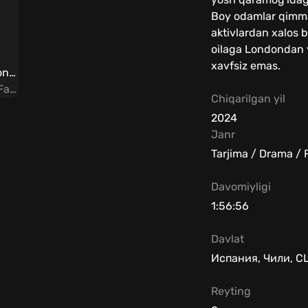
Boy odamlar qimm
aktivlardan xalos 
oilaga Londondan 
xavfsiz emas.
Qushlar qutisi 2 Barselona Uzbek tilida
Tarjima / Qo'rqinchili / Fantastika
Chiqarilgan yil
2024
Janr
Tarjima / Drama / 
Davomiyligi
1:56:56
Davlat
Испания, Чили, 
Reyting