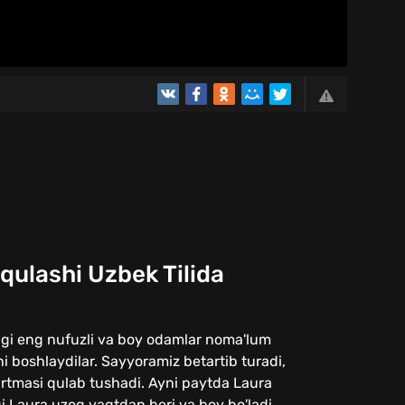
qulashi Uzbek Tilida
gi eng nufuzli va boy odamlar noma'lum
i boshlaydilar. Sayyoramiz betartib turadi,
rtmasi qulab tushadi. Ayni paytda Laura
 Laura uzoq vaqtdan beri va boy bo'ladi.