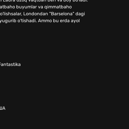
atbaho buyumlar va qimmatbaho
bo'lishsalar, Londondan "Barselona" dagi
yugurib o'tishadi. Ammo bu erda ayol
Fantastika
США