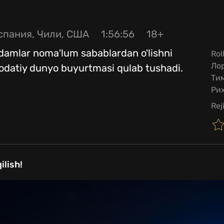
спания, Чили, США
1:56:56
18+
damlar noma'lum sabablardan o'lishni
Rol
Лор
, odatiy dunyo buyurtmasi qulab tushadi.
Тим
Рих
Rej
ilish!