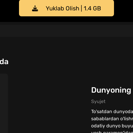
Yuklab Olish | 1.4 GB
qda
Dunyoning 
Syujet
To'satdan dunyoda
sabablardan o'lishn
odatiy dunyo buyu
yosh qaramog'idagi