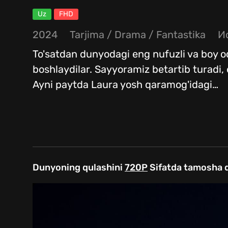
Uz
FHD
2024
Tarjima
/
Drama
/
Fantastika
И
To'satdan dunyodagi eng nufuzli va boy o
boshlaydilar. Sayyoramiz betartib turadi
Ayni paytda Laura yosh qaramog'idagi
…
Dunyoning qulashini
720P
Sifatda tamosha q