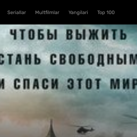
Seriallar
Multfilmlar
Yangilari
Top 100