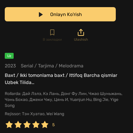
Onlayn Ko'rish
В закладки
Ulashish
Uz
2023
Serial
/
Tarjima
/
Melodrama
Baxt / Ikki tomonlama baxt / Ittifoq Barcha qismlar
Uzbek Tilida
…
Rollarda:
Дай Лэлэ, Кэ Лань, Донг Фу Лин, Чжао Шуньжань,
Чэнь Бохао, Джеки Чжу, Цянь И, Yuanjun Hu, Bing Jie, Yige
Song
Rejissor:
Тэн Хуатао, Wei Wang
5