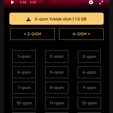
3-qism Yuklab olish | 1.5 GB
« 2-QISM
4-QISM »
1-qism
2-qism
3-qism
4-qism
5-qism
6-qism
7-qism
8-qism
9-qism
10-qism
11-qism
12-qism