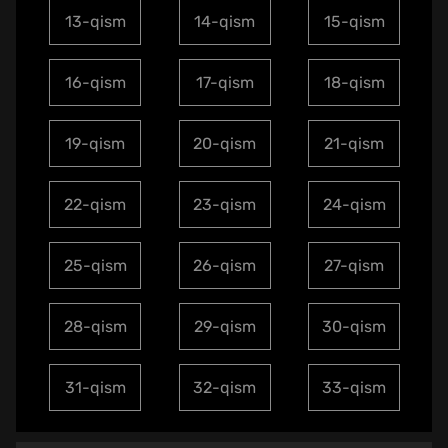
13-qism
14-qism
15-qism
16-qism
17-qism
18-qism
19-qism
20-qism
21-qism
22-qism
23-qism
24-qism
25-qism
26-qism
27-qism
28-qism
29-qism
30-qism
31-qism
32-qism
33-qism