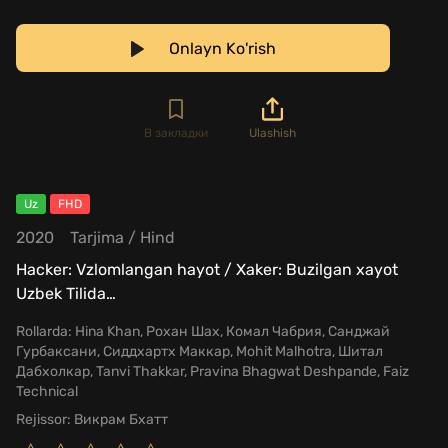
Onlayn Ko'rish
В закладки
Ulashish
Uz
FHD
2020
Tarjima
/
Hind
Hacker: Vzlomlangan hayot / Xaker: Buzilgan xayot
Uzbek Tilida
…
Rollarda:
Hina Khan, Рохан Шах, Комал Чабрия, Санджай
Гурбаксани, Сиддхартх Маккар, Mohit Malhotra, Шитал
Дабхолкар, Tanvi Thakkar, Pravina Bhagwat Deshpande, Faiz
Technical
Rejissor:
Викрам Бхатт