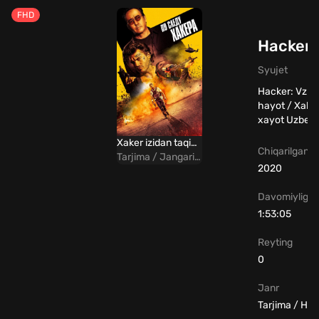
FHD
Hacker:
Syujet
Hacker: Vzlo
hayot / Xaker
xayot Uzbek T
Xaker izidan taqib Uzbek tilida
Chiqarilgan yi
Tarjima / Jangari / Drama
2020
Davomiyligi
1:53:05
Reyting
0
Janr
Tarjima / Hin