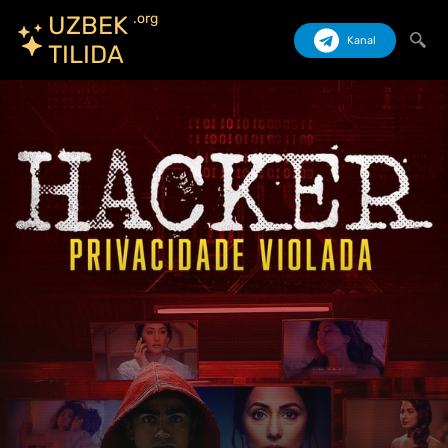
.org
UZBEK
Kanal
TILIDA
Izlash