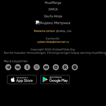
Mualiflarga
DMCA
Qayta Aloqa
Reklama Uchun:
@rekla_me
Xamkorlik:
uzbek.tilida@internet.ru
Copyright
2026 ©UzbekTilida.Org
Barcha huquqlar himoyalangan. Filmlarga bo'lgan huquq ularning mualliflariga
Мы в соцсетях: