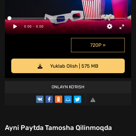
720P »
Yuklab Olish | 575 MB
ONLAYN KO'RISH
Ayni Paytda Tamosha Qilinmoqda