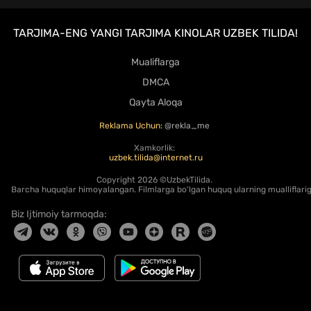
TARJIMA-ENG YANGI TARJIMA KINOLAR UZBEK TILIDA!
Mualiflarga
DMCA
Qayta Aloqa
Reklama Uchun:
@rekla_me
Xamkorlik:
uzbek.tilida@internet.ru
Copyright
2026 ©UzbekTilida.
Barcha huquqlar himoyalangan. Filmlarga bo'lgan huquq ularning mualliflariga
Biz Ijtimoiy tarmoqda: