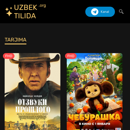
.org
UZBEK
Kanal
TILIDA
Izlash
TARJIMA
FHD
FHD