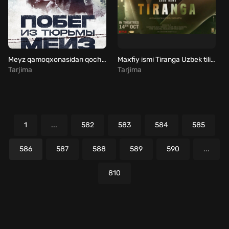
Meyz qamoqxonasidan qochish Uzbek tilida
Maxfiy ismi Tiranga Uzbek tilida
Tarjima
Tarjima
1
...
582
583
584
585
586
587
588
589
590
...
810