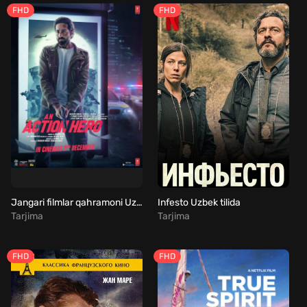
FHD
FHD
Jangari filmlar qahramoni Uzbek Tilida
Infesto Uzbek tilida
Tarjima
Tarjima
FHD
FHD