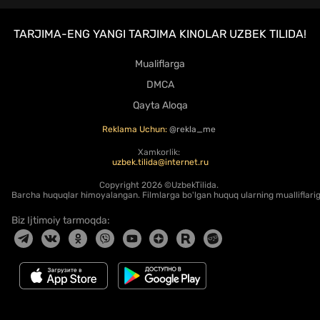
TARJIMA-ENG YANGI TARJIMA KINOLAR UZBEK TILIDA!
Mualiflarga
DMCA
Qayta Aloqa
Reklama Uchun:
@rekla_me
Xamkorlik:
uzbek.tilida@internet.ru
Copyright
2026 ©UzbekTilida.
Barcha huquqlar himoyalangan. Filmlarga bo'lgan huquq ularning mualliflariga
Biz Ijtimoiy tarmoqda: