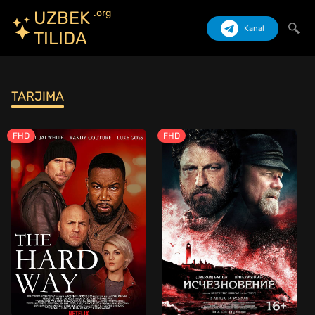
.org
UZBEK
Kanal
TILIDA
Izlash
TARJIMA
FHD
FHD