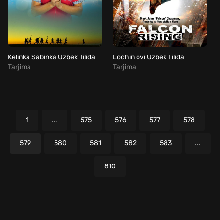
Kelinka Sabinka Uzbek Tilida
Lochin ovi Uzbek Tilida
Tarjima
Tarjima
1
...
575
576
577
578
579
580
581
582
583
...
810