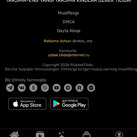
TARJIMA-ENG YANGI TARJIMA KINOLAR UZBEK TILIDA!
Mualiflarga
DMCA
Qayta Aloqa
Reklama Uchun:
@rekla_me
Xamkorlik:
uzbek.tilida@internet.ru
Copyright
2026 ©UzbekTilida.
Barcha huquqlar himoyalangan. Filmlarga bo'lgan huquq ularning mualliflariga
Biz Ijtimoiy tarmoqda: