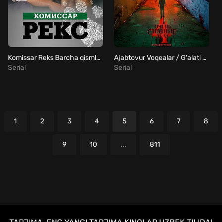
Komissar Reks Barcha qismlar Uzbek Tilida
Ajabtovur Voqealar / G'alati narsalar 5-fasl Barcha qismlar Uzbek Tilida
Serial
Serial
1
2
3
4
5
6
7
8
9
10
...
811