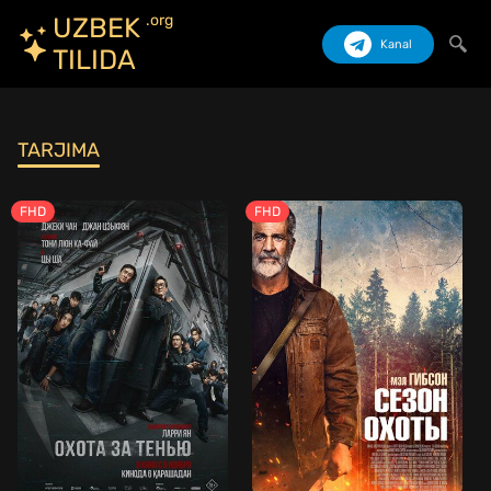
.org
UZBEK
Kanal
TILIDA
Izlash
TARJIMA
FHD
FHD