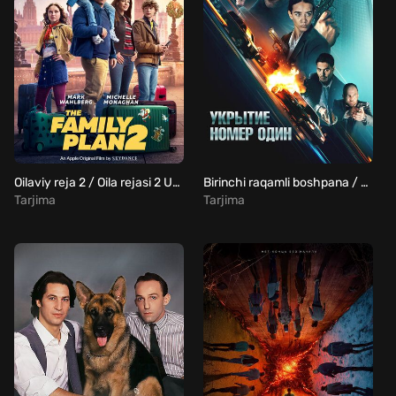
Oilaviy reja 2 / Oila rejasi 2 Uzbek Tilida
Birinchi raqamli boshpana / Xavfsiz uy / Qopqoq raqami Uzbek Tilida
Tarjima
Tarjima