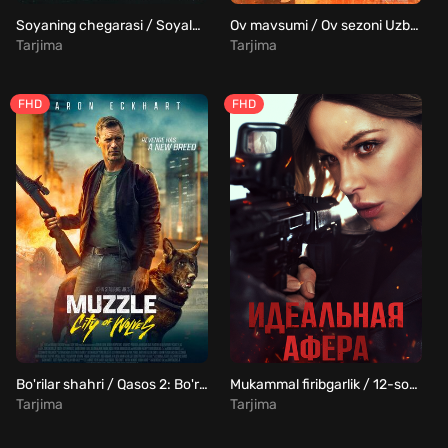
Soyaning chegarasi / Soyalar ovchisi / Soya chegarasi ovi Uzbek Tilida
Ov mavsumi / Ov sezoni Uzbek Tilida
Tarjima
Tarjima
FHD
FHD
Bo'rilar shahri / Qasos 2: Bo'rilar shahri / 2-fan: Bo'rilar shahri Uzbek Tilida
Mukammal firibgarlik / 12-soat / Yovvoyi mushuk Uzbek Tilida
Tarjima
Tarjima