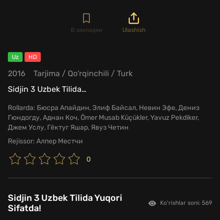
В закладки
Ulashish
Uz
HD
2016
Tarjima
/
Qo'rqinchili
/
Turk
Sidjin 3 Uzbek Tilida
…
Rollarda:
Бюсра Апайдин, Элиф Байсал, Невин Эфе, Дениз
Гюндогду, Аднан Коч, Ömer Musab Küçükler, Yavuz Pekdiker,
Джем Услу, Гёктуг Яшар, Явуз Четин
Rejissor:
Алпер Местчи
0
Sidjin 3 Uzbek Tilida Yuqori
Ko'rishlar soni: 569
Sifatda!