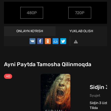
480P
720P
ONLAYN KO'RISH
YUKLAB OLISH
Ayni Paytda Tamosha Qilinmoqda
HD
Sidjin 3
Syujet
Sidjin 3 Uzbe
Tilida