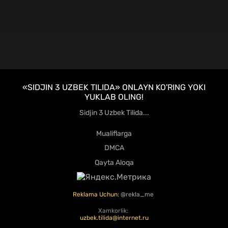
HD
«SIDJIN 3 UZBEK TILIDA» ONLAYN KO'RING YOKI
YUKLAB OLING!
Sidjin 3 Uzbek Tilida...
Mualiflarga
DMCA
Qayta Aloqa
Reklama Uchun:
@rekla_me
Xamkorlik:
uzbek.tilida@internet.ru