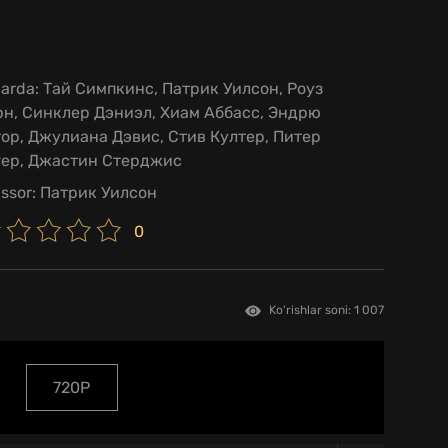
larda:
Тай Симпкинс, Патрик Уилсон, Роуз
рн, Синклер Дэниэл, Хиам Аббасс, Эндрю
ор, Джулиана Дэвис, Стив Култер, Питер
гер, Джастин Стерджис
issor:
Патрик Уилсон
0
Ko'rishlar soni: 1 007
720P