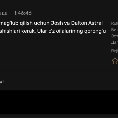
ада
1:46:46
y mag'lub qilish uchun Josh va Dalton Astral
Rol
Би
shlari kerak. Ular o'z oilalarining qorong'u
Эст
Да
Rej
a!