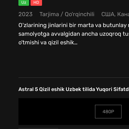
Uz
HD
2023
Tarjima
/
Qo'rqinchili
США, Кан
O'zlarining jinlarini bir marta va butunla
samolyotga avvalgidan ancha uzoqroq tushi
o'tmishi va qizil eshik
…
Astral 5 Qizil eshik Uzbek tilida Yuqori Sifatd
480P