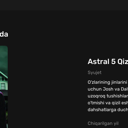
qda
Astral 5 Qiz
Syujet
O'zlarining jinlari
uchun Josh va Dal
uzoqroq tushishlari
o'tmishi va qizil e
dahshatlarga duch 
Chiqarilgan yil