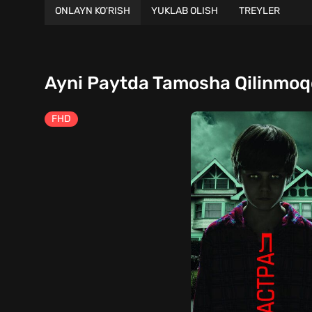
ONLAYN KO'RISH
YUKLAB OLISH
TREYLER
Ayni Paytda Tamosha Qilinmo
FHD