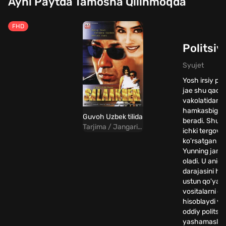
Ayni Paytda Tamosha Qilinmoqda
FHD
Politsiy
Syujet
Yosh irsiy po
jae shu qadar 
vakolatidan 
hamkasbiga q
Guvoh Uzbek tilida
beradi. Shund
Tarjima / Jangari / Drama / Hind
ichki tergov 
ko'rsatgan t
Yunning jamoas
oladi. U aniql
darajasini h
ustun qo'yad
vositalarni oq
hisoblaydi va
oddiy politsi
yashamasligi 