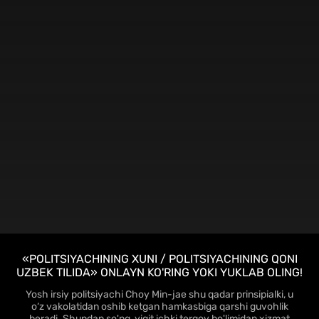
«POLITSIYACHINING XUNI / POLITSIYACHINING QONI
UZBEK TILIDA» ONLAYN KO'RING YOKI YUKLAB OLING!
Yosh irsiy politsiyachi Choy Min-jae shu qadar prinsipialki, u
o‘z vakolatidan oshib ketgan hamkasbiga qarshi guvohlik
beradi. Shundan so'ng, yigit ichki tergov bo'limidan xizmat