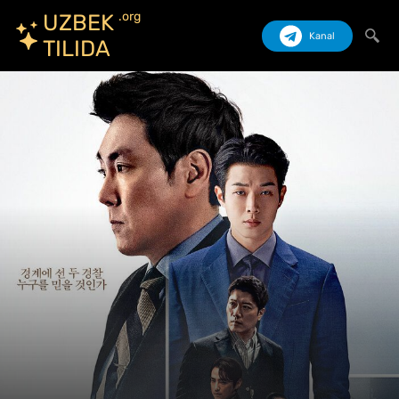
.org
UZBEK
Kanal
TILIDA
Izlash