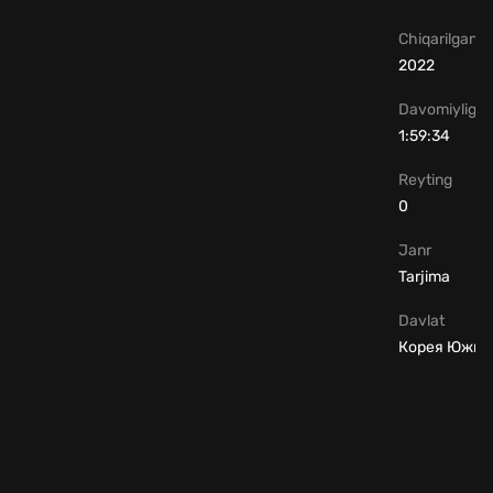
Chiqarilgan yi
2022
Davomiyligi
1:59:34
Reyting
0
Janr
Tarjima
Davlat
Корея Южна