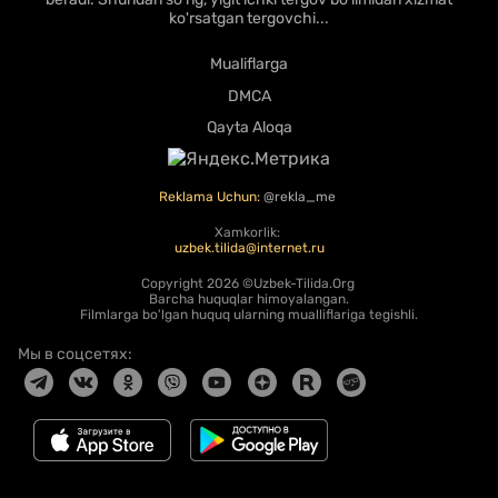
ko'rsatgan tergovchi...
Mualiflarga
DMCA
Qayta Aloqa
Reklama Uchun:
@rekla_me
Xamkorlik:
uzbek.tilida@internet.ru
Copyright
2026 ©Uzbek-Tilida.Org
Barcha huquqlar himoyalangan.
Filmlarga bo'lgan huquq ularning mualliflariga tegishli.
Мы в соцсетях: