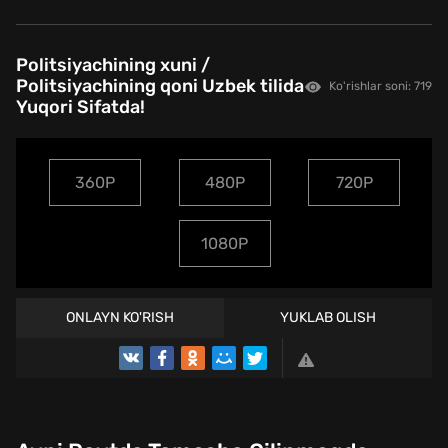
Politsiyachining xuni /
Politsiyachining qoni Uzbek tilida
Ko'rishlar soni: 719
Yuqori Sifatda!
360P
480P
720P
1080P
ONLAYN KO'RISH
YUKLAB OLISH
TREYLER