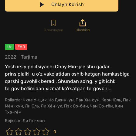
Onlayn Ko'rish
В закладки
Ulashish
Uz
FHD
2022
Tarjima
Yosh irsiy politsiyachi Choy Min-jae shu qadar
prinsipialki, u o‘z vakolatidan oshib ketgan hamkasbiga
qarshi guvohlik beradi. Shundan so'ng, yigit ichki
tergov bo'limidan xizmat ko'rsatgan tergovchi
…
Rollarda:
Чхве У-щик, Чо Джин-ун, Пак Хи-сун, Квон Юль, Пак
Мён-хун, Ли Оль, Ли Хён-ук, Пэк Со-бин, Чан Со-гён, Ким
Тхэ-гём
Rejissor:
Ли Гю-ман
0