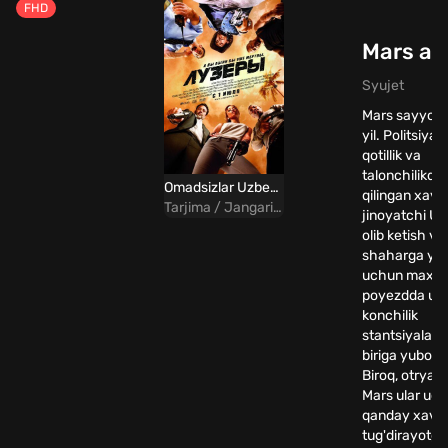
FHD
Mars arv
Syujet
Mars sayyoras
yil. Politsiya 
qotillik va
talonchilikd
Omadsizlar Uzbek Tilida
qilingan xavfl
Tarjima / Jangari / Komediya / Sarguzasht
jinoyatchi Ui
olib ketish va
shaharga yet
uchun maxs
poyezdda uz
konchilik
stantsiyalari
biriga yuboril
Biroq, otryad 
Mars ular uc
qanday xavf
tug'dirayotgan