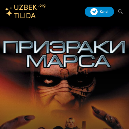
.org
UZBEK
Kanal
TILIDA
Izlash