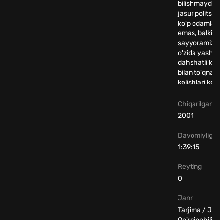
bilishmaydi. A
jasur politsiy
ko'p odamlar 
emas, balki
sayyoramizn
o'zida yashovc
dahshatli kuc
bilan to'qnas
kelishlari ker
Chiqarilgan yi
2001
Davomiyligi
1:39:15
Reyting
0
Janr
Tarjima / Jan
Qo'rqinchili /