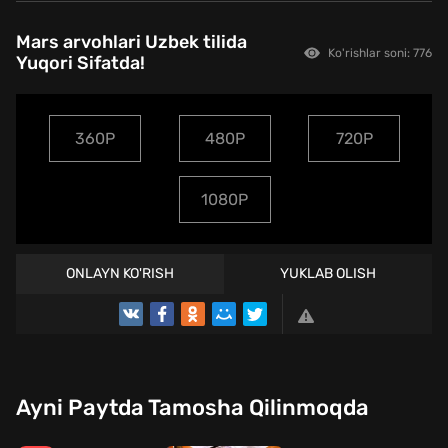
Mars arvohlari Uzbek tilida
Ko'rishlar soni: 776
Yuqori Sifatda!
360P
480P
720P
1080P
ONLAYN KO'RISH
YUKLAB OLISH
TREYLER
Ayni Paytda Tamosha Qilinmoqda