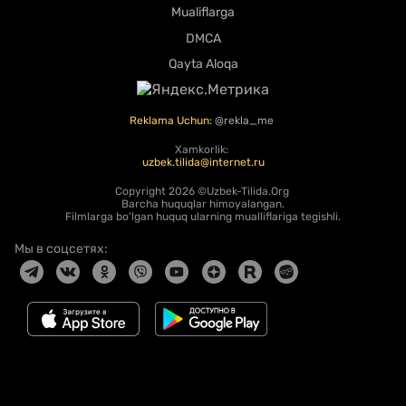
Mualiflarga
DMCA
Qayta Aloqa
Reklama Uchun:
@rekla_me
Xamkorlik:
uzbek.tilida@internet.ru
Copyright
2026 ©Uzbek-Tilida.Org
Barcha huquqlar himoyalangan.
Filmlarga bo'lgan huquq ularning mualliflariga tegishli.
Мы в соцсетях: