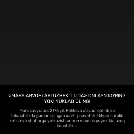
HD
«MARS ARVOHLARI UZBEK TILIDA» ONLAYN KO'RING
YOKI YUKLAB OLING!
Mars sayyorasi, 2176 yil. Politsiya otryadi qotillik va
talonchilikda gumon qilingan xavfli jinoyatchi Uilyamsni olib
ketish va shaharga yetkazish uchun maxsus poyezdda uzoq
konchilik...