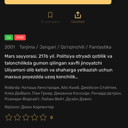
В закладки
Ulashish
Uz
FHD
2001
Tarjima
/
Jangari
/
Qo'rqinchili
/
Fantastika
Mars sayyorasi, 2176 yil. Politsiya otryadi qotillik va
talonchilikda gumon qilingan xavfli jinoyatchi
Uilyamsni olib ketish va shaharga yetkazish uchun
maxsus poyezdda uzoq konchilik
…
Rollarda:
Наташа Хенстридж, Айс Кьюб, Джейсон Стэйтем,
Клеа ДюВалл, Пэм Гриер, Джоанна Кэссиди, Ричард Цетрон,
Розмари Форсайт, Лайам Вейт, Дуэйн Дэвис
Rejissor:
Джон Карпентер
0