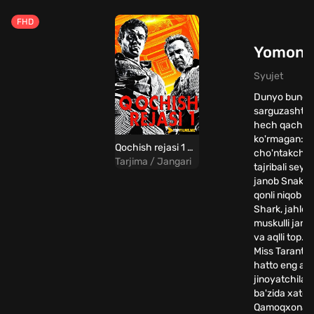
FHD
Yomon yi
Syujet
Dunyo bunda
sarguzashtchi
hech qachon
ko'rmagan: aq
Qochish rejasi 1 Uzbek tilida
cho'ntakchi j
Tarjima / Jangari
tajribali seyf
janob Snake,
qonli niqob u
Shark, jahldo
muskulli jano
va aqlli top. s
Miss Tarantula
hatto eng aqll
jinoyatchilar
ba'zida xato q
Qamoqxonad