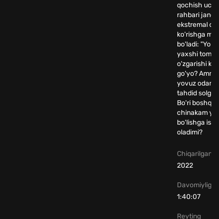
qochish uchu
rahbari janob
ekstremal ch
ko'rishga ma
bo'ladi: "Yom
yaxshi tomo
o'zgarishi ker
go'yo? Ammo
yovuz odam 
tahdid solgan
Bo'ri boshqal
chinakam yax
bo'lishga isho
oladimi?
Chiqarilgan yi
2022
Davomiyligi
1:40:07
Reyting