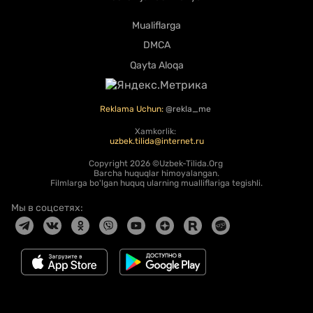
Mualiflarga
DMCA
Qayta Aloqa
Reklama Uchun:
@rekla_me
Xamkorlik:
uzbek.tilida@internet.ru
Copyright
2026 ©Uzbek-Tilida.Org
Barcha huquqlar himoyalangan.
Filmlarga bo'lgan huquq ularning mualliflariga tegishli.
Мы в соцсетях: