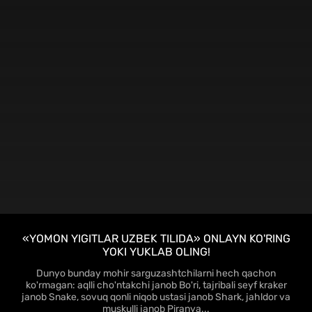
FHD
«YOMON YIGITLAR UZBEK TILIDA» ONLAYN KO'RING
YOKI YUKLAB OLING!
Dunyo bunday mohir sarguzashtchilarni hech qachon
ko'rmagan: aqlli cho'ntakchi janob Bo'ri, tajribali seyf kraker
janob Snake, sovuq qonli niqob ustasi janob Shark, jahldor va
muskulli janob Piranya...