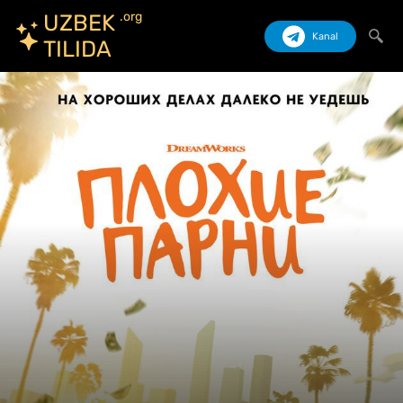
.org
UZBEK
Kanal
TILIDA
Izlash