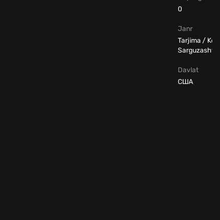
0
Janr
Tarjima / Ko
Sarguzasht
Davlat
США