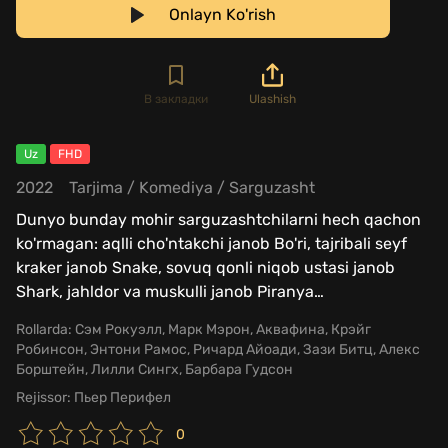
Onlayn Ko'rish
В закладки
Ulashish
Uz
FHD
2022
Tarjima
/
Komediya
/
Sarguzasht
Dunyo bunday mohir sarguzashtchilarni hech qachon
ko'rmagan: aqlli cho'ntakchi janob Bo'ri, tajribali seyf
kraker janob Snake, sovuq qonli niqob ustasi janob
Shark, jahldor va muskulli janob Piranya
…
Rollarda:
Сэм Рокуэлл, Марк Мэрон, Аквафина, Крэйг
Робинсон, Энтони Рамос, Ричард Айоади, Зази Битц, Алекс
Борштейн, Лилли Сингх, Барбара Гудсон
Rejissor:
Пьер Перифел
0