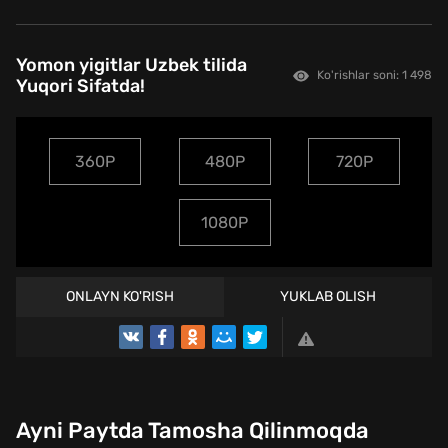
Yomon yigitlar Uzbek tilida
Ko'rishlar soni: 1 498
Yuqori Sifatda!
360P
480P
720P
1080P
ONLAYN KO'RISH
YUKLAB OLISH
TREYLER
Ayni Paytda Tamosha Qilinmoqda