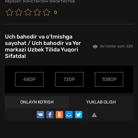
Rejissor:
Константин Феоктистов
0
Uch bahodir va o'tmishga
sayohat / Uch bahodir va Yer
Ko'rishlar soni: 620
markazi Uzbek Tilida Yuqori
Sifatda!
480P
720P
1080P
ONLAYN KO'RISH
YUKLAB OLISH