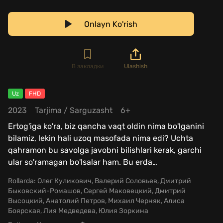
Onlayn Ko'rish
В закладки
Ulashish
Uz
FHD
2023
Tarjima
/
Sarguzasht
6+
Ertog'iga ko'ra, biz qancha vaqt oldin nima bo'lganini
bilamiz, lekin hali uzoq masofada nima edi? Uchta
qahramon bu savolga javobni bilishlari kerak, garchi
ular so'ramagan bo'lsalar ham. Bu erda
…
Rollarda:
Олег Куликович, Валерий Соловьев, Дмитрий
Быковский-Ромашов, Сергей Маковецкий, Дмитрий
Высоцкий, Анатолий Петров, Михаил Черняк, Алиса
Боярская, Лия Медведева, Юлия Зоркина