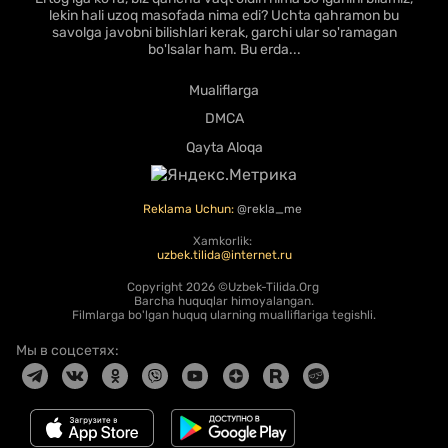
lekin hali uzoq masofada nima edi? Uchta qahramon bu
savolga javobni bilishlari kerak, garchi ular so'ramagan
bo'lsalar ham. Bu erda...
Mualiflarga
DMCA
Qayta Aloqa
Reklama Uchun:
@rekla_me
Xamkorlik:
uzbek.tilida@internet.ru
Copyright
2026 ©Uzbek-Tilida.Org
Barcha huquqlar himoyalangan.
Filmlarga bo'lgan huquq ularning mualliflariga tegishli.
Мы в соцсетях: