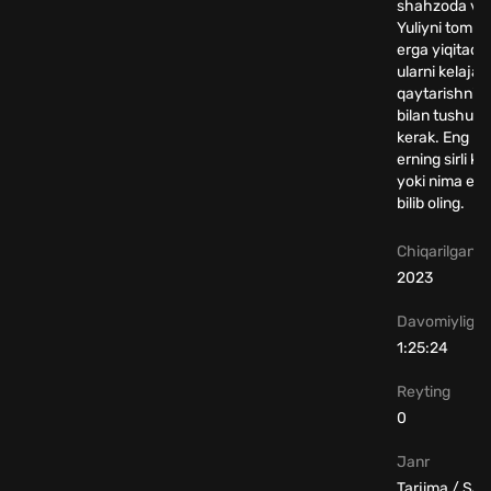
shahzoda va 
Yuliyni tom 
erga yiqitadi.
ularni kelajak
qaytarishni z
bilan tushuni
kerak. Eng mu
erning sirli ki
yoki nima ekan
bilib oling.
Chiqarilgan yi
2023
Davomiyligi
1:25:24
Reyting
0
Janr
Tarjima / Sa