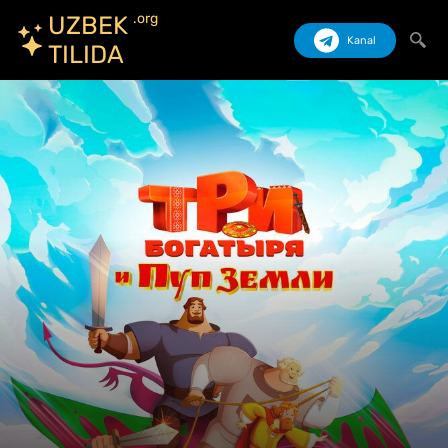
.org
UZBEK
Kanal
TILIDA
Izlash