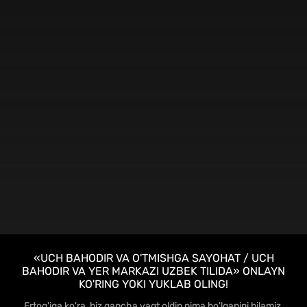
HD
«UCH BAHODIR VA O'TMISHGA SAYOHAT / UCH
BAHODIR VA YER MARKAZI UZBEK TILIDA» ONLAYN
KO'RING YOKI YUKLAB OLING!
Ertog'iga ko'ra, biz qancha vaqt oldin nima bo'lganini bilamiz,