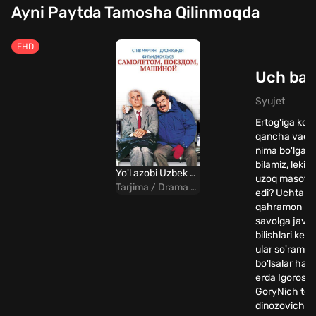
Ayni Paytda Tamosha Qilinmoqda
FHD
Uch bah
Syujet
Ertog'iga ko'ra
qancha vaqt 
nima bo'lgani
bilamiz, lekin 
Yo'l azobi Uzbek Tilida
uzoq masofa
Tarjima / Drama / Komediya
edi? Uchta
qahramon bu
savolga javo
bilishlari kera
ular so'rama
bo'lsalar ham
erda Igorosh
GoryNich to'
dinozovichni