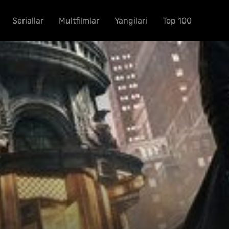
Seriallar
Multfilmlar
Yangilari
Top 100