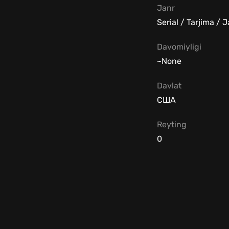
Janr
Serial / Tarjima / 
Davomiyligi
~None
Davlat
США
Reyting
0