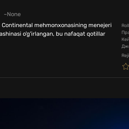
~None
 va Continental mehmonxonasining menejeri
Rol
Пр
hinasi o'g'irlangan, bu nafaqat qotillar
Кей
Дж
Rej