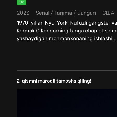
Uz
2023
Serial
/
Tarjima
/
Jangari
США
1970-yillar, Nyu-York. Nufuzli gangster
Kormak O'Konnorning tanga chop etish mas
yashaydigan mehmonxonaning ishlashi,
…
2
-qismni maroqli tamosha qiling!