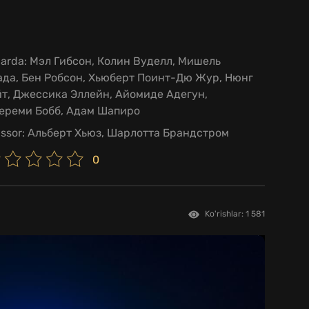
larda:
Мэл Гибсон, Колин Вуделл, Мишель
ада, Бен Робсон, Хьюберт Поинт-Дю Жур, Нюнг
т, Джессика Эллейн, Айомиде Адегун,
ереми Бобб, Адам Шапиро
issor:
Альберт Хьюз, Шарлотта Брандстром
0
Ko'rishlar: 1 581