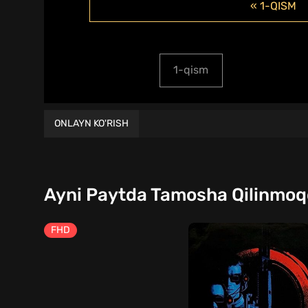
« 1-QISM
1-qism
ONLAYN KO'RISH
Ayni Paytda Tamosha Qilinmo
FHD