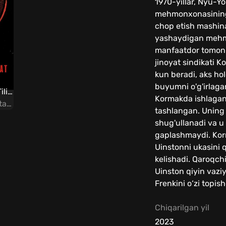
1970-yillar, Nyu-Y
mehmonxonasining
chop etish mashinas
yashaydigan mehmon
manfaatdor tomonl
jinoyat sindikati 
kun beradi, aks ho
buyumni o'g'irlagan
Universal askar Uzbek Tilida
Kormakda ishlagan 
Tarjima / Jangari / Fantastika
tashlangan. Uning
shug'ullanadi va u 
gaplashmaydi. Kor
Uinstonni ukasini 
kelishadi. Qaroqch
Uinston qiyin vaz
Frenkini o‘zi topish
Chiqarilgan yil
2023