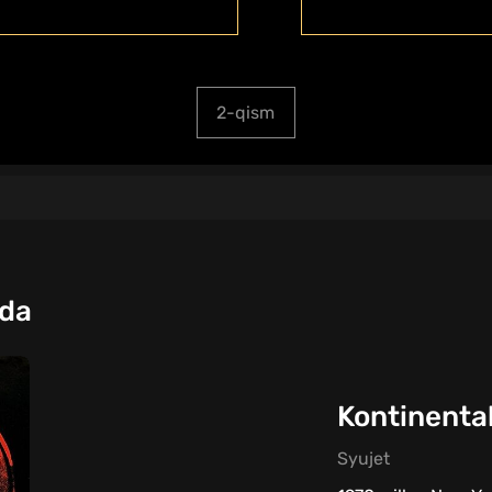
2-qism
qda
Kontinental
Syujet