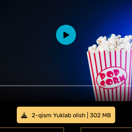
2-qism Yuklab olish | 302 MB