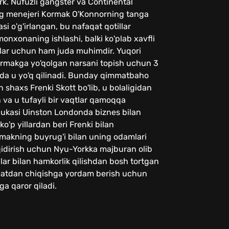
ork. Nufuzli gangster va Continental
 menejeri Kormak O'Konnorning tanga
i o'g'irlangan, bu nafaqat qotillar
xonaning ishlashi, balki ko'plab xavfli
ar uchun ham juda muhimdir. Yuqori
Kormakga yo'qolgan narsani topish uchun 3
lda u yo'q qilinadi. Bunday qimmatbaho
 shaxs Frenki Skott bo'lib, u bolaligidan
va u tufayli bir vaqtlar qamoqqa
 ukasi Uinston Londonda biznes bilan
ko'p yillardan beri Frenki bilan
makning buyrug'i bilan uning odamlari
qidirish uchun Nyu-Yorkka majburan olib
ilar bilan hamkorlik qilishdan bosh tortgan
iyatdan chiqishga yordam berish uchun
ga qaror qiladi.