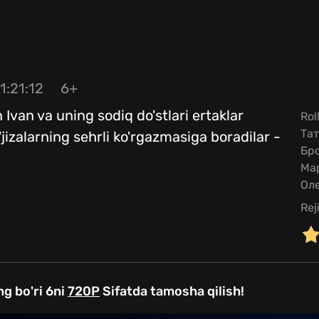
1:21:12
6+
an Ivan va uning sodiq do'stlari ertaklar
Rol
Та
jizalarning sehrli ko'rgazmasiga boradilar -
Бр
Ма
Ол
Rej
ng bo'ri 6ni
720P
Sifatda tamosha qilish!