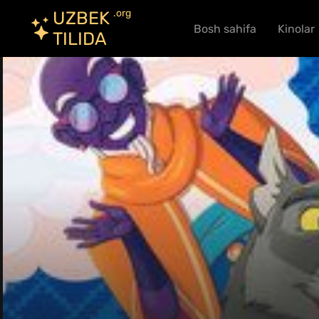
.org
UZBEK
Bosh sahifa
Kinolar
TILIDA