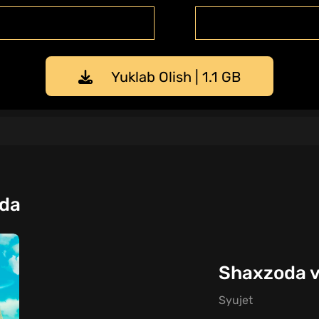
Yuklab Olish | 1.1 GB
qda
Shaxzoda va
Syujet