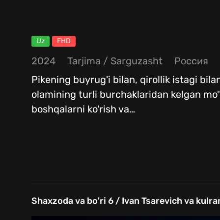
Uz
FHD
2024
Tarjima
/
Sarguzasht
Россия
Pikening buyrug'i bilan, qirollik istagi bil
olamining turli burchaklaridan kelgan mo''
boshqalarni ko'rish va
…
Shaxzoda va bo'ri 6 / Ivan Tsarevich va kulra