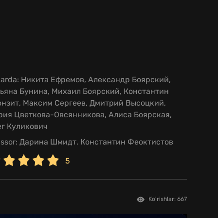
larda:
Никита Ефремов, Александр Боярский,
тьяна Бунина, Михаил Боярский, Константин
онзит, Максим Сергеев, Дмитрий Высоцкий,
рия Цветкова-Овсянникова, Алиса Боярская,
ег Куликович
issor:
Дарина Шмидт, Константин Феоктистов
5
Ko'rishlar: 667