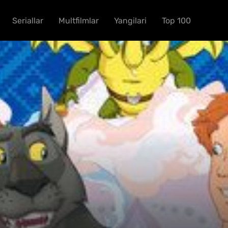
Seriallar
Multfilmlar
Yangilari
Top 100