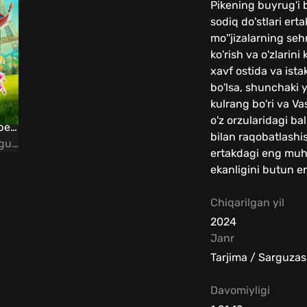
Pikening buyrug'i bi
sodiq do'stlari ert
mo''jizalarning seh
ko'rish va o'zlarini
xavf ostida va ist
bo'lsa, shunchaki y
kulrang bo'ri va Vas
o'z orzularidagi ba
Shahzoda va bo'ri 3 Uzbek tilida
bilan raqobatlashi
Multfilm / Tarjima / Sarguzasht
ertakdagi eng muhim
ekanligini butun er
Chiqarilgan yil
2024
Janr
Tarjima / Sarguzas
Davomiyligi