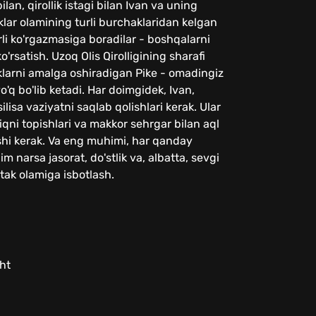
lan, qirollik istagi bilan Ivan va uning
aklar olamining turli burchaklaridan kelgan
rli ko'rgazmasiga boradilar - boshqalarni
 ko'rsatish. Uzoq Olis Qirolligining sharafi
aklarni amalga oshiradigan Pike - omadingiz
o'q bo'lib ketadi. Har doimgidek, Ivan,
ilisa vaziyatni saqlab qolishlari kerak. Ular
liqni topishlari va makkor sehrgar bilan aql
shi kerak. Va eng muhimi, har qanday
 narsa jasorat, do'stlik va, albatta, sevgi
tak olamiga isbotlash.
ht